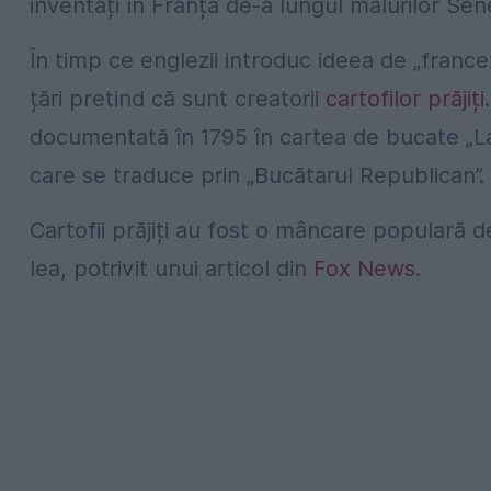
inventați în Franța de-a lungul malurilor Sen
În timp ce englezii introduc ideea de „franc
țări pretind că sunt creatorii
cartofilor prăjiți
documentată în 1795 în cartea de bucate „La
care se traduce prin „Bucătarul Republican”.
Cartofii prăjiți au fost o mâncare populară de 
lea, potrivit unui articol din
Fox News
.