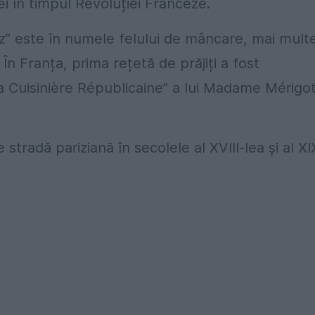
ei în timpul Revoluției Franceze.
ez” este în numele felului de mâncare, mai mult
. În Franța, prima rețetă de prăjiți a fost
 Cuisinière Républicaine” a lui Madame Mérigot
stradă pariziană în secolele al XVIII-lea și al XI