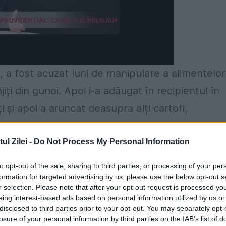
, a fost acuzat luni de manipulare a alimentelor
jiți din gunoi. Apoi i-a adăugat în recipientul în
ți și apoi a aruncat deasupra alți cartofi,
, cartofi din gunoi amestecați cu cei noi.
l Zilei -
Do Not Process My Personal Information
olina de Sud a fost arestat după ce se
to opt-out of the sale, sharing to third parties, or processing of your per
ăjiți care erau aruncați la coșul de gunoi, a spus
formation for targeted advertising by us, please use the below opt-out s
 Ca urmare a unui pont anonim, Departamentul d
r selection. Please note that after your opt-out request is processed y
eing interest-based ads based on personal information utilized by us or
 fast-food pe 9 iulie, a raportat postul de
disclosed to third parties prior to your opt-out. You may separately opt-
losure of your personal information by third parties on the IAB’s list of
 au găsit două femei țipând la personalul