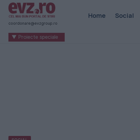
Știri
Home
Social
naționale
coordonare@evzgroup.ro
și
▼ Proiecte speciale
internaționale
|
România
-
Evenimentul
Zilei