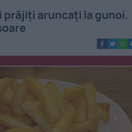
i prăjiți aruncați la gunoi.
isoare