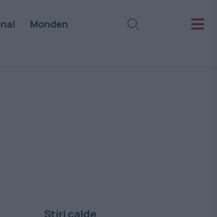
onal
Monden
Stiri calde