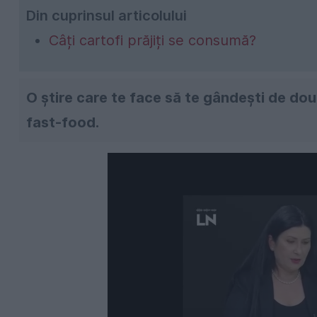
Din cuprinsul articolului
Câți cartofi prăjiți se consumă?
O știre care te face să te gândești de două
fast-food.