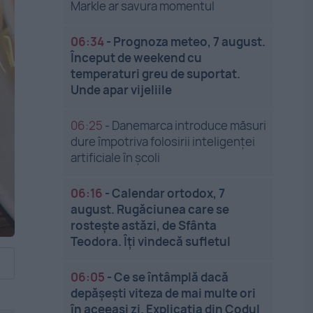
Markle ar savura momentul
06:34
-
Prognoza meteo, 7 august.
Început de weekend cu
temperaturi greu de suportat.
Unde apar vijeliile
06:25
-
Danemarca introduce măsuri
dure împotriva folosirii inteligenței
artificiale în școli
06:16
-
Calendar ortodox, 7
august. Rugăciunea care se
rostește astăzi, de Sfânta
Teodora. Îți vindecă sufletul
06:05
-
Ce se întâmplă dacă
depășești viteza de mai multe ori
în aceeași zi. Explicația din Codul