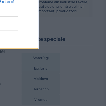
Marile probleme din industria textilă,
B’s List of
explicate de unul dintre cei mai
importanți producători
i
Proiecte speciale
iei
SmartDigi
Exclusiv
Moldova
,
Horoscop
Vremea