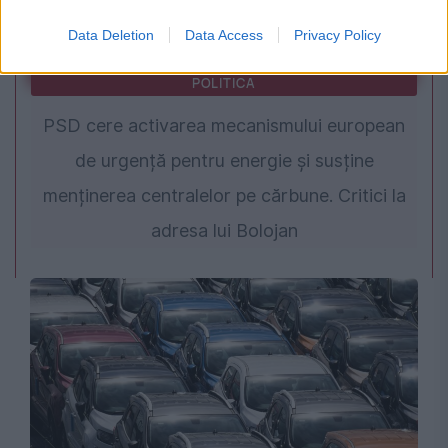
Data Deletion
Data Access
Privacy Policy
POLITICA
PSD cere activarea mecanismului european
de urgență pentru energie și susține
menținerea centralelor pe cărbune. Critici la
adresa lui Bolojan