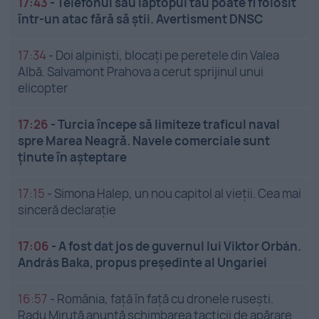
17:43
-
Telefonul sau laptopul tău poate fi folosit
într-un atac fără să știi. Avertisment DNSC
17:34
-
Doi alpiniști, blocați pe peretele din Valea
Albă. Salvamont Prahova a cerut sprijinul unui
elicopter
17:26
-
Turcia începe să limiteze traficul naval
spre Marea Neagră. Navele comerciale sunt
ținute în așteptare
17:15
-
Simona Halep, un nou capitol al vieții. Cea mai
sinceră declarație
17:06
-
A fost dat jos de guvernul lui Viktor Orbán.
András Baka, propus președinte al Ungariei
16:57
-
România, față în față cu dronele rusești.
Radu Miruță anunță schimbarea tacticii de apărare