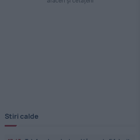
afaceri și cetățeni
Stiri calde