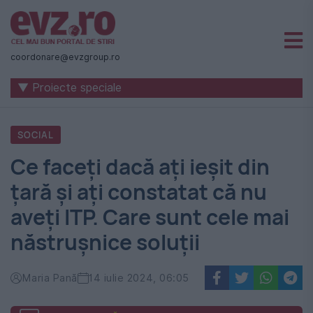
Știri
naționale
coordonare@evzgroup.ro
și
▼ Proiecte speciale
internaționale
|
SOCIAL
România
Ce faceți dacă ați ieșit din
-
țară și ați constatat că nu
Evenimentul
aveți ITP. Care sunt cele mai
Zilei
năstrușnice soluții
Maria Pană
14 iulie 2024, 06:05