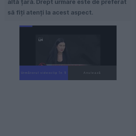
altă țară. Drept urmare este de preferat
să fiți atenți la acest aspect.
Următorul videoclip în 4
Anulează