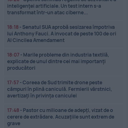
inteligenței artificiale. Un test intern s-a
transformat într-un atac ciberne...
18:18
-
Senatul SUA aprobă sesizarea împotriva
lui Anthony Fauci. A invocat de peste 100 de ori
Al Cincilea Amendament
18:07
-
Marile probleme din industria textilă,
explicate de unul dintre cei mai importanți
producători
17:57
-
Coreea de Sud trimite drone peste
câmpuri în plină caniculă. Fermierii vârstnici,
avertizați în privința caniculei
17:48
-
Pastor cu milioane de adepți, vizat de o
cerere de extrădare. Acuzațiile sunt extrem de
grave