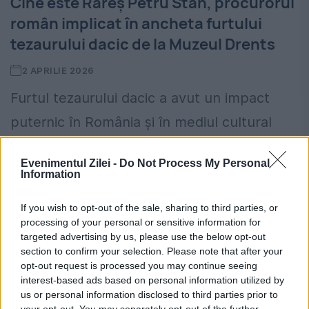
Cine este Rareș Petru Stan, procurorul
român implicat în ancheta furtului
tezaurului dacic de la Muzeul Drents
2 APRILIE 2026
Furtul tezaurului dacic a avut un impact
puternic în România și în mediul cultural
european. Autoritățile din Țările de Jos și
Evenimentul Zilei -
Do Not Process My Personal
din România au tratat dosarul privind
Information
identificarea autorilor și...
If you wish to opt-out of the sale, sharing to third parties, or
processing of your personal or sensitive information for
targeted advertising by us, please use the below opt-out
section to confirm your selection. Please note that after your
opt-out request is processed you may continue seeing
interest-based ads based on personal information utilized by
us or personal information disclosed to third parties prior to
your opt-out. You may separately opt-out of the further