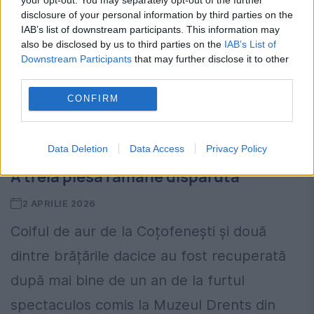
disclosure of your personal information by third parties on the
IAB’s list of downstream participants. This information may
also be disclosed by us to third parties on the
IAB’s List of
Downstream Participants
that may further disclose it to other
third parties.
CONFIRM
Procuror olandez: Coiful de la
Coțofenești și două brățări au fost
Data Deletion
Data Access
Privacy Policy
recuperate după acorduri cu suspecții.
A treia piesă rămâne dispărută
2 APRILIE 2026
Coiful de aur de la Coțofenești și două
dintre brățările dacice au fost recuperată
după mai bine de un an de la furtul
spectaculos comis la Muzeul Drents din