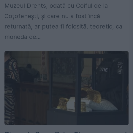
Muzeul Drents, odată cu Coiful de la
Coțofenești, și care nu a fost încă
returnată, ar putea fi folosită, teoretic, ca
monedă de...