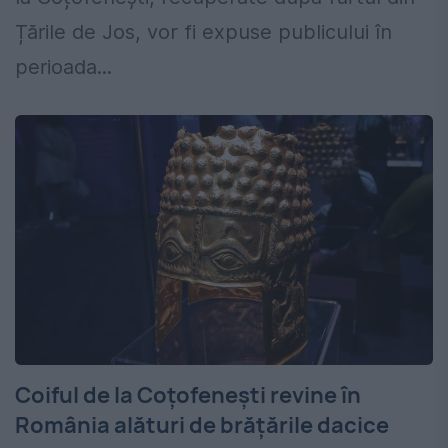
Țările de Jos, vor fi expuse publicului în
perioada...
Coiful de la Coțofenești revine în
România alături de brățările dacice