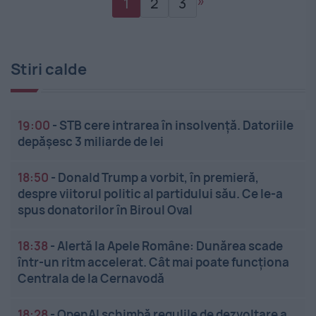
»
1
2
3
Stiri calde
19:00
-
STB cere intrarea în insolvență. Datoriile
depășesc 3 miliarde de lei
18:50
-
Donald Trump a vorbit, în premieră,
despre viitorul politic al partidului său. Ce le-a
spus donatorilor în Biroul Oval
18:38
-
Alertă la Apele Române: Dunărea scade
într-un ritm accelerat. Cât mai poate funcționa
Centrala de la Cernavodă
18:28
-
OpenAI schimbă regulile de dezvoltare a