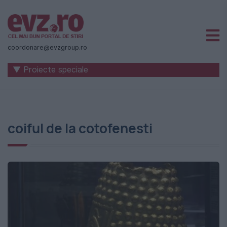
Știri
naționale
coordonare@evzgroup.ro
și
▼ Proiecte speciale
internaționale
|
România
coiful de la cotofenesti
-
Evenimentul
Zilei