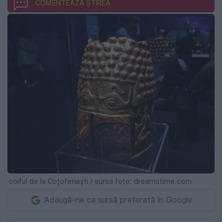
COMENTEAZĂ ȘTIREA
coiful de la Coțofenești / sursa foto: dreamstime.com
Adaugă-ne ca sursă preferată în Google