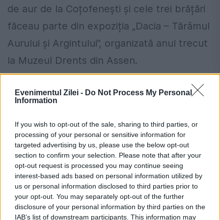
de aur de la Coțofenești și cele trei brățări
făceau parte din expoziția „Dacia – Tărâmul
Aurului și Argintului”, organizată anul trecut
la Muzeul Drents din Assen.
Furtul a avut loc în 25 ianuarie 2025, cu
Evenimentul Zilei -
Do Not Process My Personal
Information
puțin timp înainte de închiderea expoziției
și de întoarcerea exponatelor în România.
If you wish to opt-out of the sale, sharing to third parties, or
processing of your personal or sensitive information for
Potrivit anchetei, trei bărbați au detonat
targeted advertising by us, please use the below opt-out
intrarea din spate a muzeului și au sustras
section to confirm your selection. Please note that after your
opt-out request is processed you may continue seeing
cele patru artefacte în doar câteva minute.
interest-based ads based on personal information utilized by
us or personal information disclosed to third parties prior to
În perioada următoare, mai multe persoane
your opt-out. You may separately opt-out of the further
au fost arestate în legătură cu acest caz.
disclosure of your personal information by third parties on the
IAB’s list of downstream participants. This information may