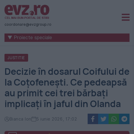
Știri
naționale
coordonare@evzgroup.ro
și
▼ Proiecte speciale
internaționale
|
JUSTITIE
România
Decizie în dosarul Coifului de
-
la Coțofenești. Ce pedeapsă
Evenimentul
au primit cei trei bărbați
Zilei
implicați în jaful din Olanda
Bianca Ion
5 iunie 2026, 17:02