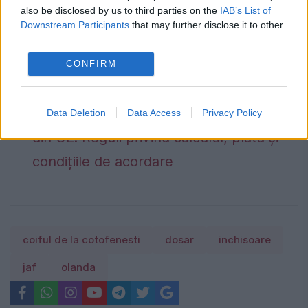
also be disclosed by us to third parties on the
IAB’s List of
Cât contribuie România la economia
Downstream Participants
that may further disclose it to other
Uniunii Europene. Eurostat a publicat un
third parties.
nou clasament pentru 2025
CONFIRM
Cum se solicită pensia pentru limită de
vârstă dacă ați lucrat în mai multe state
Data Deletion
Data Access
Privacy Policy
din UE. Reguli privind calculul, plata și
condițiile de acordare
coiful de la cotofenesti
dosar
inchisoare
jaf
olanda