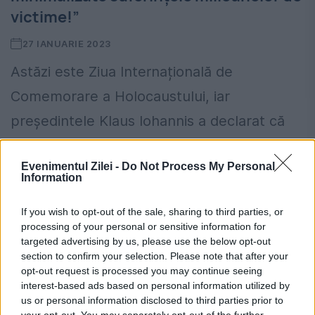
victime!”
27 IANUARIE 2023
Astăzi este Ziua Internațională de
Comemorare a Holocaustului, iar
președintele Klaus Iohannis a declarat că
nu va permite ca suferința victimelor să fie
Evenimentul Zilei -
Do Not Process My Personal
uitată. Președintele României, Klaus
Information
Iohannis, a declarat...
If you wish to opt-out of the sale, sharing to third parties, or
processing of your personal or sensitive information for
targeted advertising by us, please use the below opt-out
section to confirm your selection. Please note that after your
opt-out request is processed you may continue seeing
interest-based ads based on personal information utilized by
us or personal information disclosed to third parties prior to
your opt-out. You may separately opt-out of the further