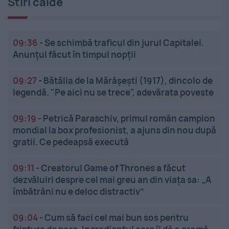
Stiri calde
09:36
-
Se schimbă traficul din jurul Capitalei.
Anunțul făcut în timpul nopții
09:27
-
Bătălia de la Mărășești (1917), dincolo de
legendă. "Pe aici nu se trece", adevărata poveste
09:19
-
Petrică Paraschiv, primul român campion
mondial la box profesionist, a ajuns din nou după
gratii. Ce pedeapsă execută
09:11
-
Creatorul Game of Thrones a făcut
dezvăluiri despre cel mai greu an din viața sa: „A
îmbătrâni nu e deloc distractiv”
09:04
-
Cum să faci cel mai bun sos pentru