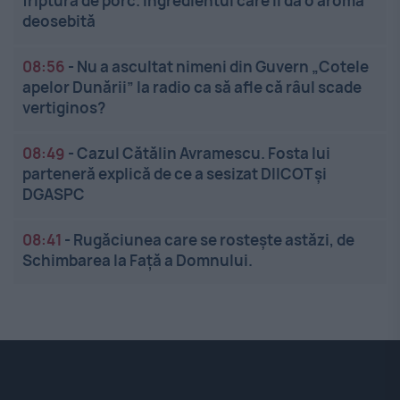
friptura de porc. Ingredientul care îi dă o aromă
deosebită
08:56
-
Nu a ascultat nimeni din Guvern „Cotele
apelor Dunării” la radio ca să afle că râul scade
vertiginos?
08:49
-
Cazul Cătălin Avramescu. Fosta lui
parteneră explică de ce a sesizat DIICOT și
DGASPC
08:41
-
Rugăciunea care se rostește astăzi, de
Schimbarea la Față a Domnului.