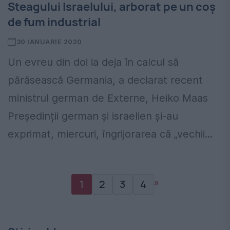
Steagului Israelului, arborat pe un coș
de fum industrial
30 IANUARIE 2020
Un evreu din doi ia deja în calcul să
părăsească Germania, a declarat recent
ministrul german de Externe, Heiko Maas
Președinții german și israelien și-au
exprimat, miercuri, îngrijorarea că „vechii...
»
1
2
3
4