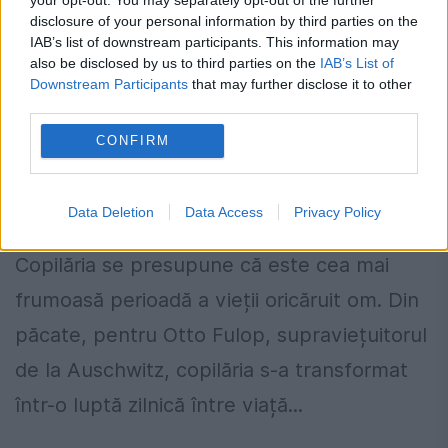
disclosure of your personal information by third parties on the
IAB’s list of downstream participants. This information may
also be disclosed by us to third parties on the
IAB’s List of
Downstream Participants
that may further disclose it to other
third parties.
CONFIRM
Supraviețuitorul de la Auschwitz.
Episodul 1
Data Deletion
Data Access
Privacy Policy
29 NOIEMBRIE 2021
Copilăria se presupune că este cea mai
frumoasă perioadă a vieții oricăruit om. Din
păcate, pentru Otto Fulop, supraviețuitorul
de la Auschwitz, copilăria s-a transformat
într-o luptă zilnică între viață...