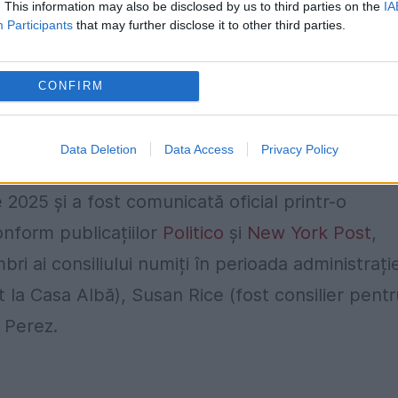
. This information may also be disclosed by us to third parties on the
IA
ntru un mandat de cinci ani în cadrul consiliulu
Participants
that may further disclose it to other third parties.
CONFIRM
olocaust, combaterii antisemitismului și
perioada mandatului lui
Emhoff
, nivelul de
Data Deletion
Data Access
Privacy Policy
ți, a atins cote alarmante.
 2025 și a fost comunicată oficial printr-o
onform publicațiilor
Politico
și
New York Post
,
ri ai consiliului numiți în perioada administrație
 la Casa Albă), Susan Rice (fost consilier pentr
 Perez.