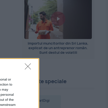
Importul muncitorilor din Sri Lanka,
explicat de un antreprenor român.
Sunt destul de volatili
sonal or
Proiecte speciale
ection to
în
ou may
 personal
out of the
SmartDigi
 downstream