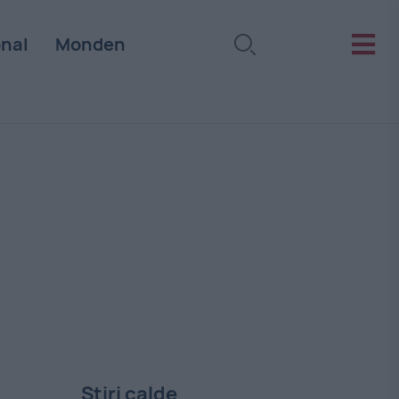
onal
Monden
Stiri calde