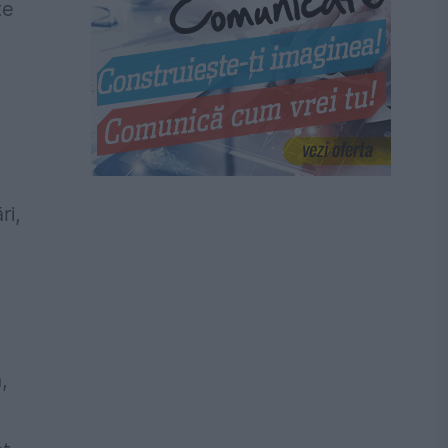
te
ri,
,