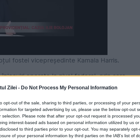
țul fostei vicepreședinte Kamala Harris.
nlocuiri operate la nivel federal, prin care
o viziune mai apropiată de liniile sale
l Zilei -
Do Not Process My Personal Information
to opt-out of the sale, sharing to third parties, or processing of your per
formation for targeted advertising by us, please use the below opt-out s
dat pe cinci ani, până 
r selection. Please note that after your opt-out request is processed y
eing interest-based ads based on personal information utilized by us or
disclosed to third parties prior to your opt-out. You may separately opt-
losure of your personal information by third parties on the IAB’s list of