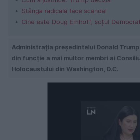
Cum a justificat Trump decizia
Stânga radicală face scandal
Cine este Doug Emhoff, soțul Democrat
Administrația președintelui Donald Trump a 
din funcție a mai multor membri ai Consili
Holocaustului din Washington, D.C.