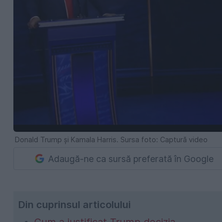
Donald Trump și Kamala Harris. Sursa foto: Captură video
Adaugă-ne ca sursă preferată în Google
Din cuprinsul articolului