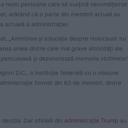
e a numi persoane care să susțină necondiționat
ael, arătând că o parte din membrii actuali au
ia actuală a administrației.
at. „Amintirea și educația despre Holocaust nu
area uneia dintre cele mai grave atrocități ale
te periculoasă și dezonorează memoria victimelor”
ton D.C., o instituție federală cu o misiune
administrație format din 63 de membri, dintre
decizia. Dar oficialii din
administrația Trump
au