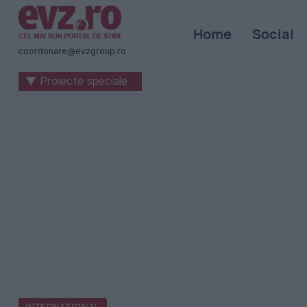
Știri
Home
Social
naționale
coordonare@evzgroup.ro
și
▼ Proiecte speciale
internaționale
|
România
-
Evenimentul
Zilei