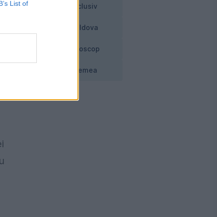
B’s List of
Exclusiv
i
Moldova
Horoscop
Vremea
i
u