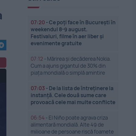
a
07:20
-
Ce poți face în București în
weekendul 8-9 august.
Festivaluri, filme în aer liber și
evenimente gratuite
07:12
-
Mărirea și decăderea Nokia.
Cum a ajuns gigantul de 30% din
piața mondială o simplă amintire
07:03
-
De la lista de întreținere la
instanță. Cele două sume care
provoacă cele mai multe conflicte
06:54
-
El Niño poate agrava criza
alimentară mondială. Alte 49 de
milioane de persoane riscă foamete