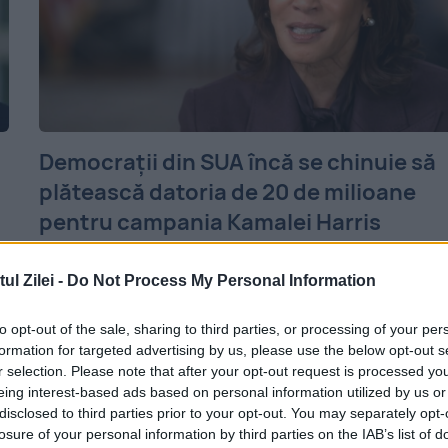
Democrații din SUA încă se chinuie să
plătească datoria de 20 de milioane
pentru campania Kamalei Harris
23 OCTOMBRIE 2025
l Zilei -
Do Not Process My Personal Information
Democratic National Committee (DNC) înc
to opt-out of the sale, sharing to third parties, or processing of your per
,
achită datoriile acumulate de campania
formation for targeted advertising by us, please use the below opt-out s
,
fostei vicepreședinte Kamala Harris, apro
r selection. Please note that after your opt-out request is processed y
eing interest-based ads based on personal information utilized by us or
un an după alegerile din 2024, conform
disclosed to third parties prior to your opt-out. You may separately opt-
losure of your personal information by third parties on the IAB’s list of
declarațiilor recente ale Federal Election