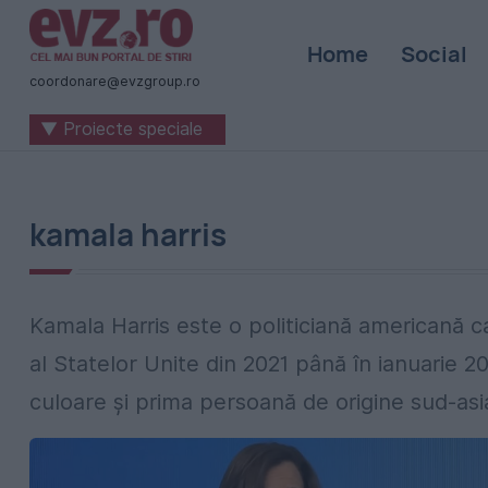
Știri
Home
Social
naționale
coordonare@evzgroup.ro
și
▼ Proiecte speciale
internaționale
|
România
kamala harris
-
Evenimentul
Kamala Harris este o politiciană americană c
Zilei
al Statelor Unite din 2021 până în ianuarie 
culoare și prima persoană de origine sud-asi