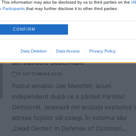
. This information may also be disclosed by us to third parties on the
IA
Commission (FEC). În...
Participants
that may further disclose it to other third parties.
CONFIRM
Data Deletion
Data Access
Privacy Policy
Biden, atacat de un fost aliat. Dezvălui
din culisele Casei Albe
17 SEPTEMBRIE 2025
Fostul senator Joe Manchin, acum
independent după ce a părăsit Partidul
Democrat, lansează noi acuzații explozive l
adresa foștilor săi colegi. În volumul său
„Dead Center: In Defense of Common...