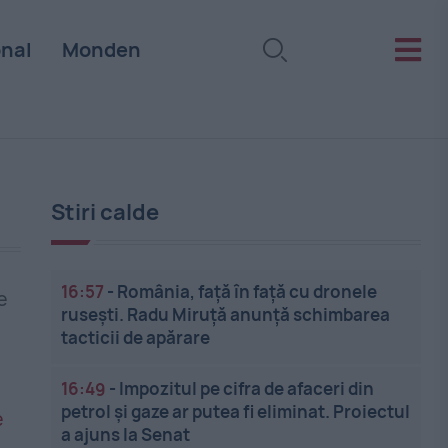
onal
Monden
Stiri calde
16:57
-
România, față în față cu dronele
e
rusești. Radu Miruță anunță schimbarea
tacticii de apărare
16:49
-
Impozitul pe cifra de afaceri din
petrol și gaze ar putea fi eliminat. Proiectul
a ajuns la Senat