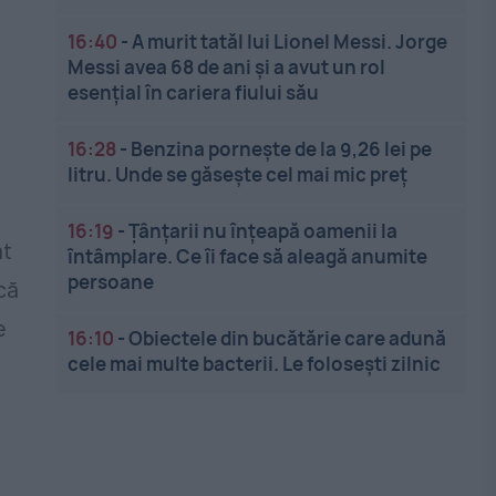
16:40
-
A murit tatăl lui Lionel Messi. Jorge
Messi avea 68 de ani și a avut un rol
esențial în cariera fiului său
16:28
-
Benzina pornește de la 9,26 lei pe
litru. Unde se găsește cel mai mic preț
16:19
-
Țânțarii nu înțeapă oamenii la
at
întâmplare. Ce îi face să aleagă anumite
persoane
că
e
16:10
-
Obiectele din bucătărie care adună
cele mai multe bacterii. Le folosești zilnic