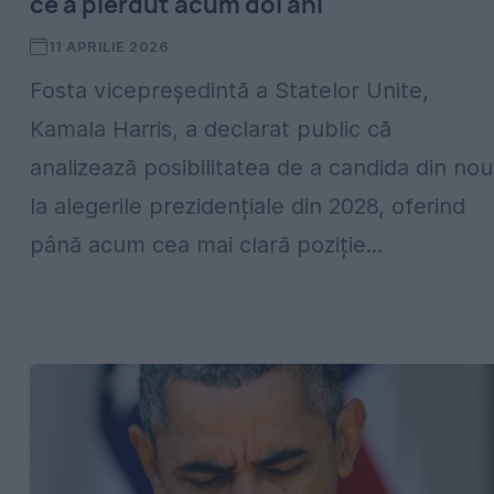
ce a pierdut acum doi ani
11 APRILIE 2026
Fosta vicepreședintă a Statelor Unite,
Kamala Harris, a declarat public că
analizează posibilitatea de a candida din nou
la alegerile prezidențiale din 2028, oferind
până acum cea mai clară poziție...