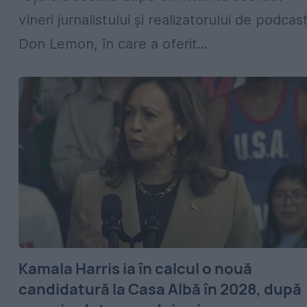
vineri jurnalistului și realizatorului de podcas
Don Lemon, în care a oferit...
Kamala Harris ia în calcul o nouă
candidatură la Casa Albă în 2028, după