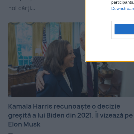
participants
noi cărți...
Downstream 
Kamala Harris recunoaște o decizie
greșită a lui Biden din 2021. Îl vizează pe
Elon Musk