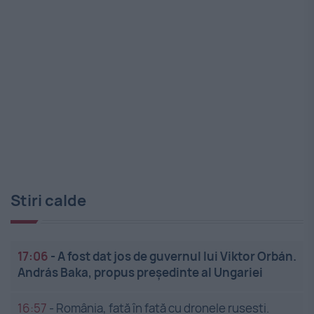
Stiri calde
17:06
-
A fost dat jos de guvernul lui Viktor Orbán.
András Baka, propus președinte al Ungariei
16:57
-
România, față în față cu dronele rusești.