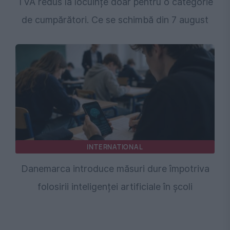
TVA redus la locuințe doar pentru o categorie
de cumpărători. Ce se schimbă din 7 august
INTERNATIONAL
Danemarca introduce măsuri dure împotriva
folosirii inteligenței artificiale în școli