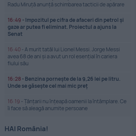
Radu Miruță anunță schimbarea tacticii de apărare
16:49
-
Impozitul pe cifra de afaceri din petrol și
gaze ar putea fi eliminat. Proiectul a ajuns la
Senat
16:40
-
A murit tatăl lui Lionel Messi. Jorge Messi
avea 68 de ani și a avut un rol esențial în cariera
fiului său
16:28
-
Benzina pornește de la 9,26 lei pe litru.
Unde se găsește cel mai mic preț
16:19
-
Țânțarii nu înțeapă oamenii la întâmplare. Ce
îi face să aleagă anumite persoane
HAI România!