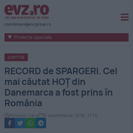
Știri
naționale
coordonare@evzgroup.ro
și
▼ Proiecte speciale
internaționale
|
JUSTITIE
România
RECORD de SPARGERI. Cel
-
mai căutat HOȚ din
Evenimentul
Danemarca a fost prins în
Zilei
România
Petrisor Cana
9 septembrie 2014, 11:15