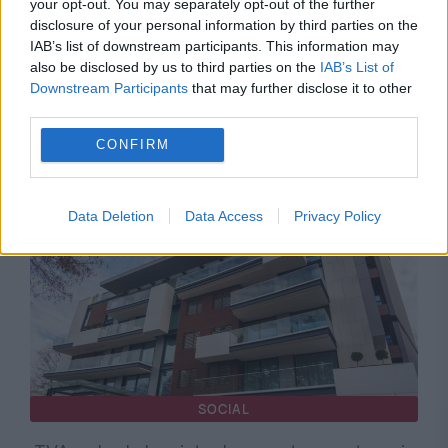
your opt-out. You may separately opt-out of the further
disclosure of your personal information by third parties on the
IAB’s list of downstream participants. This information may
INTERNATIONAL
also be disclosed by us to third parties on the
IAB’s List of
Downstream Participants
that may further disclose it to other
Descoperire macabră la o casă funerară din
third parties.
Chicago. Au fost găsite peste 50 de cadavre
CONFIRM
aflate în stare de descompunere
Data Deletion
Data Access
Privacy Policy
SOCIAL