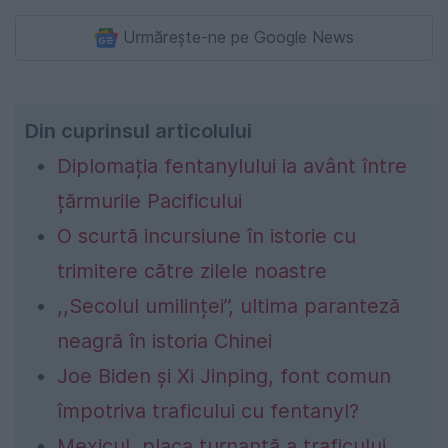
Urmărește-ne pe Google News
Din cuprinsul articolului
Diplomația fentanylului ia avânt între
țărmurile Pacificului
O scurtă incursiune în istorie cu
trimitere către zilele noastre
,,Secolul umilinței’’, ultima paranteză
neagră în istoria Chinei
Joe Biden și Xi Jinping, font comun
împotriva traficului cu fentanyl?
Mexicul, placa turnantă a traficului