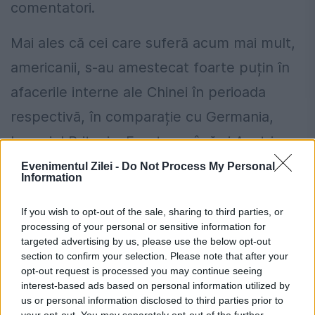
comentatori.
Mai ales că cei care suferă acum mai mult,
americanii, s-au amestecat foarte puțin în
afacerile interne ale Chinei în perioada
respectivă, în comparație cu Germania,
Imperiul Britanic, Franța - până și Austria -
Rusia țaristă și Japonia. Ultimele două au
Evenimentul Zilei -
Do Not Process My Personal
Information
anexat teritorii întinse în vest și nord-vest.
If you wish to opt-out of the sale, sharing to third parties, or
Învinsă în ultima conflagrație mondială,
processing of your personal or sensitive information for
Japonia a trebuit să le retrocedeze, dar
targeted advertising by us, please use the below opt-out
section to confirm your selection. Please note that after your
Manciuria exterioară ocupată de Rusia în
opt-out request is processed you may continue seeing
interest-based ads based on personal information utilized by
urma Tratatului de la Pekin (1860) este și azi
us or personal information disclosed to third parties prior to
teritoriu rusesc.
your opt-out. You may separately opt-out of the further