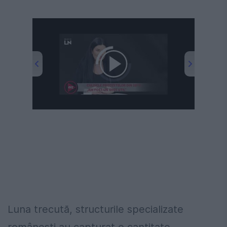
00:00
/
02:45
Luna trecută, structurile specializate
românești au capturat o cantitate