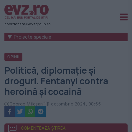
Știri
naționale
coordonare@evzgroup.ro
și
▼ Proiecte speciale
internaționale
|
OPINII
România
Politică, diplomație și
-
droguri. Fentanyl contra
Evenimentul
heroină și cocaină
Zilei
George Miloșan
1 octombrie 2024, 08:55
COMENTEAZĂ ȘTIREA