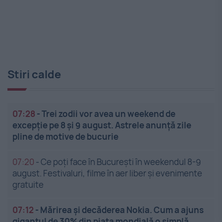
Stiri calde
07:28
-
Trei zodii vor avea un weekend de
excepție pe 8 și 9 august. Astrele anunță zile
pline de motive de bucurie
07:20
-
Ce poți face în București în weekendul 8-9
august. Festivaluri, filme în aer liber și evenimente
gratuite
07:12
-
Mărirea și decăderea Nokia. Cum a ajuns
gigantul de 30% din piața mondială o simplă