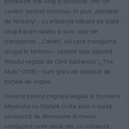
producție mai lung și sofisticat. Într-un
cuvânt: pericol continuu. În plus, pastilele
de fentanyl - cu eficiență ridicată pe piață -
ocupă puțin spațiu și sunt ușor de
transportat. ,,Catârii’’, cei care transportă
drogul în teritoriu - celebrii deja datorită
filmului regizat de Clint Eastwood (,,The
Mule’’-2018) - sunt greu de depistat de
forțele de ordine.
Dosarul privind migrația ilegală la frontiera
Mexicului cu Statele Unite este o sursă
constantă de disensiune la nivelul
conducerii celor două țări, cu influență