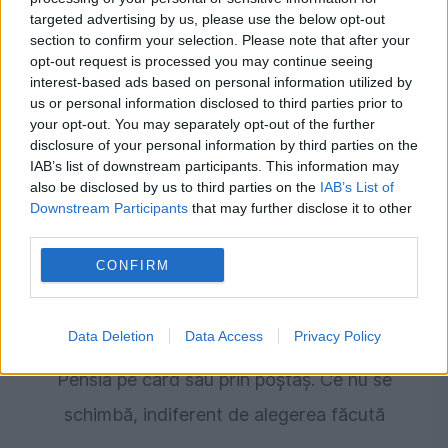
targeted advertising by us, please use the below opt-out
section to confirm your selection. Please note that after your
Recomandările noastre
opt-out request is processed you may continue seeing
interest-based ads based on personal information utilized by
us or personal information disclosed to third parties prior to
your opt-out. You may separately opt-out of the further
disclosure of your personal information by third parties on the
IAB’s list of downstream participants. This information may
also be disclosed by us to third parties on the
IAB’s List of
Downstream Participants
that may further disclose it to other
third parties.
CONFIRM
SOCIAL
Data Deletion
Data Access
Privacy Policy
Pensia pe card sau prin poștaș. Ce nu se
schimbă, indiferent de alegerea făcută