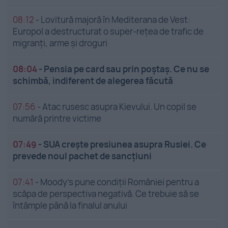
08:12
-
Lovitură majoră în Mediterana de Vest:
Europol a destructurat o super-rețea de trafic de
migranți, arme și droguri
08:04
-
Pensia pe card sau prin poștaș. Ce nu se
schimbă, indiferent de alegerea făcută
07:56
-
Atac rusesc asupra Kievului. Un copil se
numără printre victime
07:49
-
SUA crește presiunea asupra Rusiei. Ce
prevede noul pachet de sancțiuni
07:41
-
Moody’s pune condiții României pentru a
scăpa de perspectiva negativă. Ce trebuie să se
întâmple până la finalul anului