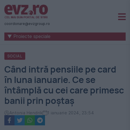
Știri
naționale
coordonare@evzgroup.ro
și
▼ Proiecte speciale
internaționale
|
SOCIAL
România
Când intră pensiile pe card
-
în luna ianuarie. Ce se
Evenimentul
întâmplă cu cei care primesc
Zilei
banii prin poștaș
Antonia Hendrik
1 ianuarie 2024, 23:54