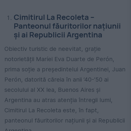
Cimitirul La Recoleta –
Panteonul făuritorilor națiunii
și ai Republicii Argentina
Obiectiv turistic de neevitat, grație
notorietății Maríei Eva Duarte de Perón,
prima soție a președintelui Argentinei, Juan
Perón, datorită căreia în anii ’40-’50 ai
secolului al XX lea, Buenos Aires și
Argentina au atras atenția întregii lumi,
Cimitirul La Recoleta este, în fapt,
panteonul făuritorilor națiunii și ai Republicii
Argentina.