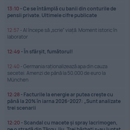
13:10
-
Ce se întâmplă cu banii din conturile de
pensii private. Ultimele cifre publicate
12:57
-
AI începe să „scrie” viață. Moment istoric în
laborator
12:49
-
În sfârșit, fumătorul!
12:40
-
Germania raționalizează apa din cauza
secetei. Amenzi de până la 50.000 de euro la
München
12:28
-
Facturile la energie ar putea crește cu
până la 20% în iarna 2026-2027: „Sunt analizate
trei scenarii
12:20
-
Scandal cu macete și spray lacrimogen,
pe o stradă din Târgu Jiu. Trei bărbați s-au luptat