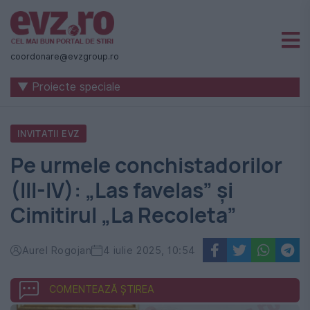
Știri
naționale
coordonare@evzgroup.ro
și
▼ Proiecte speciale
internaționale
|
INVITATII EVZ
România
Pe urmele conchistadorilor
-
(III-IV): „Las favelas” și
Evenimentul
Cimitirul „La Recoleta”
Zilei
Aurel Rogojan
4 iulie 2025, 10:54
COMENTEAZĂ ȘTIREA