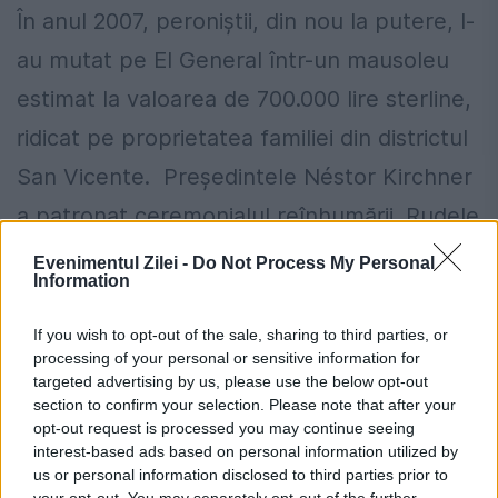
În anul 2007, peroniștii, din nou la putere, l-
au mutat pe El General într-un mausoleu
estimat la valoarea de 700.000 lire sterline,
ridicat pe proprietatea familiei din districtul
San Vicente. Președintele Néstor Kirchner
a patronat ceremonialul reînhumării. Rudele
Evitei nu și-au dat acordul pentru
Evenimentul Zilei -
Do Not Process My Personal
Information
reînhumarea acesteia alături de Peron.
If you wish to opt-out of the sale, sharing to third parties, or
processing of your personal or sensitive information for
targeted advertising by us, please use the below opt-out
section to confirm your selection. Please note that after your
opt-out request is processed you may continue seeing
interest-based ads based on personal information utilized by
us or personal information disclosed to third parties prior to
your opt-out. You may separately opt-out of the further