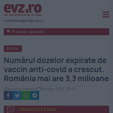
Știri
naționale
coordonare@evzgroup.ro
și
▼ Proiecte speciale
internaționale
|
SOCIAL
România
Numărul dozelor expirate de
-
vaccin anti-covid a crescut.
Evenimentul
România mai are 3,3 milioane
Zilei
Antonia Hendrik
28 iulie 2023, 12:13
COMENTEAZĂ ȘTIREA