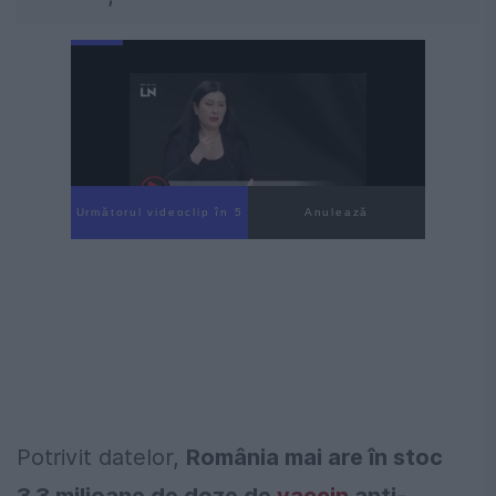
Următorul videoclip în 4
Anulează
Potrivit datelor,
România mai are în stoc
3,3 milioane de doze de
vaccin
anti-