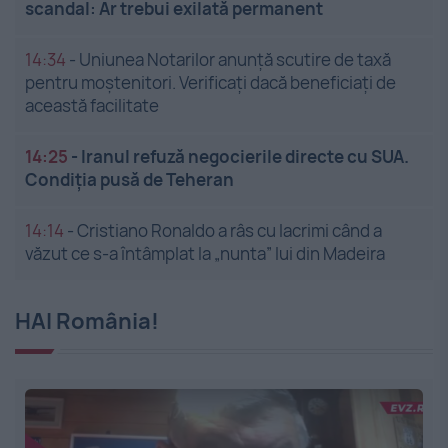
scandal: Ar trebui exilată permanent
14:34
-
Uniunea Notarilor anunță scutire de taxă
pentru moștenitori. Verificați dacă beneficiați de
această facilitate
14:25
-
Iranul refuză negocierile directe cu SUA.
Condiția pusă de Teheran
14:14
-
Cristiano Ronaldo a râs cu lacrimi când a
văzut ce s-a întâmplat la „nunta” lui din Madeira
HAI România!