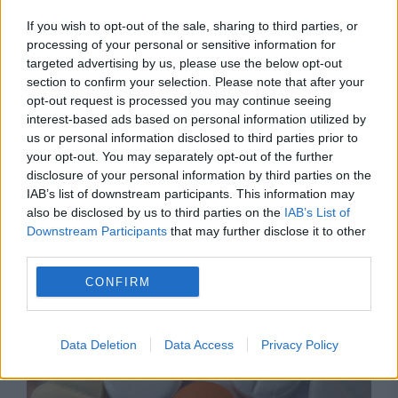
If you wish to opt-out of the sale, sharing to third parties, or
processing of your personal or sensitive information for
targeted advertising by us, please use the below opt-out
section to confirm your selection. Please note that after your
opt-out request is processed you may continue seeing
interest-based ads based on personal information utilized by
INTERNATIONAL
us or personal information disclosed to third parties prior to
your opt-out. You may separately opt-out of the further
Bătălie legală uriașă la Bruxelles. Polonia a
disclosure of your personal information by third parties on the
făcut apel împotriva gigantului Pfizer pentru
IAB’s list of downstream participants. This information may
also be disclosed by us to third parties on the
IAB’s List of
dozele nelivrate
Downstream Participants
that may further disclose it to other
third parties.
CONFIRM
Data Deletion
Data Access
Privacy Policy