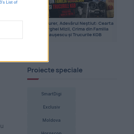
B’s List of
e
Jean Maurer, Adevărul Neștiut: Cearta
cu Serghei Mizil, Crima din Familia
Ceaușescu și Trucurile KGB
oc
Proiecte speciale
SmartDigi
Exclusiv
Moldova
cu
Horoscop