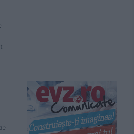
e
t
 de