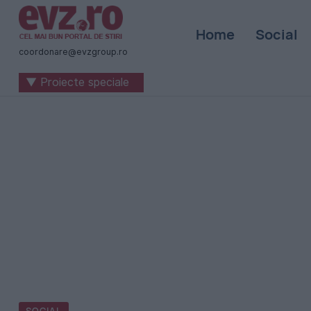
Știri
Home
Social
naționale
coordonare@evzgroup.ro
și
▼ Proiecte speciale
internaționale
|
România
-
Evenimentul
Zilei