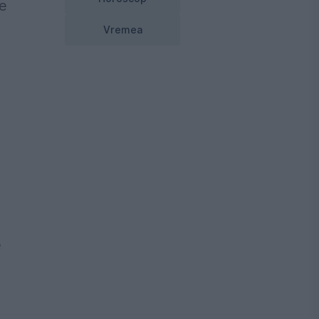
ie
Vremea
e