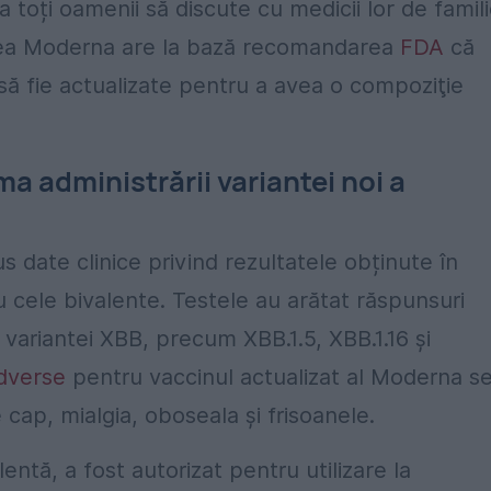
oți oamenii să discute cu medicii lor de famil
tarea Moderna are la bază recomandarea
FDA
că
să fie actualizate pentru a avea o compoziţie
ma administrării variantei noi a
date clinice privind rezultatele obținute în
 cele bivalente. Testele au arătat răspunsuri
e variantei XBB, precum XBB.1.5, XBB.1.16 şi
dverse
pentru vaccinul actualizat al Moderna s
e cap, mialgia, oboseala și frisoanele.
ntă, a fost autorizat pentru utilizare la