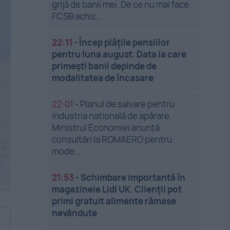
grijă de banii mei. De ce nu mai face
FCSB achiz...
22:11
-
Încep plățile pensiilor
pentru luna august. Data la care
primești banii depinde de
modalitatea de încasare
22:01
-
Planul de salvare pentru
industria națională de apărare.
Ministrul Economiei anunță
consultări la ROMAERO pentru
mode...
21:53
-
Schimbare importantă în
magazinele Lidl UK. Clienții pot
primi gratuit alimente rămase
nevândute