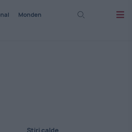
onal
Monden
Stiri calde