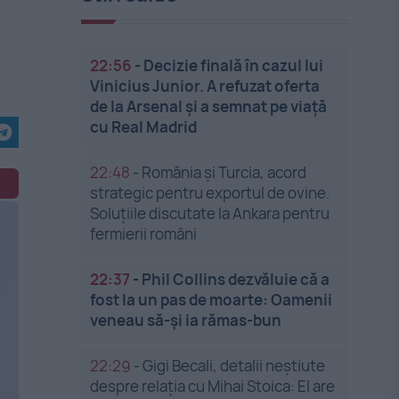
22:56
-
Decizie finală în cazul lui
Vinicius Junior. A refuzat oferta
de la Arsenal și a semnat pe viață
cu Real Madrid
22:48
-
România și Turcia, acord
strategic pentru exportul de ovine.
Soluțiile discutate la Ankara pentru
fermierii români
22:37
-
Phil Collins dezvăluie că a
fost la un pas de moarte: Oamenii
veneau să-și ia rămas-bun
22:29
-
Gigi Becali, detalii neștiute
despre relația cu Mihai Stoica: El are