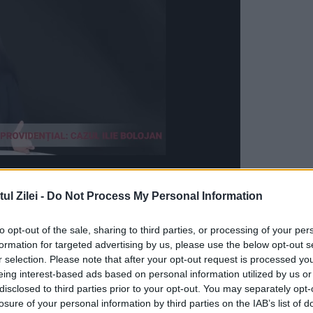
l Zilei -
Do Not Process My Personal Information
documentația de autorizare pentru versiunea
to opt-out of the sale, sharing to third parties, or processing of your per
 Administrația pentru Alimente și Medicamente
formation for targeted advertising by us, please use the below opt-out s
r selection. Please note that after your opt-out request is processed y
eing interest-based ads based on personal information utilized by us or
disclosed to third parties prior to your opt-out. You may separately opt-
nul XBB.1.5a avut un efect mai solid împotriva
losure of your personal information by third parties on the IAB’s list of