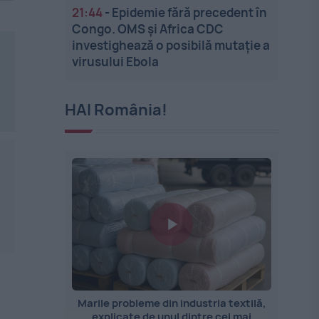
21:44
-
Epidemie fără precedent în
Congo. OMS și Africa CDC
investighează o posibilă mutație a
virusului Ebola
HAI România!
Marile probleme din industria textilă,
explicate de unul dintre cei mai