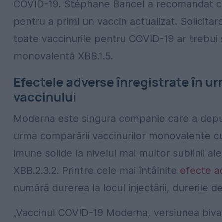
COVID-19. Stéphane Bancel a recomandat ca t
pentru a primi un vaccin actualizat. Solici
toate vaccinurile pentru COVID-19 ar trebui 
monovalentă XBB.1.5.
Efectele adverse înregistrate în ur
vaccinului
Moderna este singura companie care a depus 
urma comparării vaccinurilor monovalente cu
imune solide la nivelul mai multor sublinii al
XBB.2.3.2. Printre cele mai întâlnite
efecte a
numără durerea la locul injectării, durerile d
„Vaccinul COVID-19 Moderna, versiunea bivale