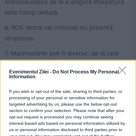
îmbolnăvească de la o singură înțepătură
este totuși redusă.
6. 90% dintre cei infectați nu prezintă
simptome.
7. Manifestările pot fi diverse: de la cele
asemănătoare unei simple răceli până la
Evenimentul Zilei -
Do Not Process My Personal
semne de meningo-encefalită.
Information
8. 1 din 150 de persoane infectate cu virusul
If you wish to opt-out of the sale, sharing to third parties, or
processing of your personal or sensitive information for
West Nile dezvoltă simptome severe de
targeted advertising by us, please use the below opt-out
boală.
section to confirm your selection. Please note that after your
opt-out request is processed you may continue seeing
interest-based ads based on personal information utilized by
9. Riscul de îmbolnăvire severă și deces
us or personal information disclosed to third parties prior to
your opt-out. You may separately opt-out of the further