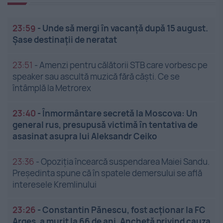
23:59
-
Unde să mergi în vacanță după 15 august.
Șase destinații de neratat
23:51
-
Amenzi pentru călătorii STB care vorbesc pe
speaker sau ascultă muzică fără căști. Ce se
întâmplă la Metrorex
23:40
-
Înmormântare secretă la Moscova: Un
general rus, presupusă victimă în tentativa de
asasinat asupra lui Aleksandr Ceiko
23:36
-
Opoziția încearcă suspendarea Maiei Sandu.
Președinta spune că în spatele demersului se află
interesele Kremlinului
23:26
-
Constantin Pănescu, fost acționar la FC
Argeș, a murit la 66 de ani. Anchetă privind cauza