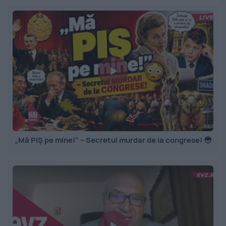
„Mă PIȘ pe mine!” – Secretul murdar de la congrese! 😳