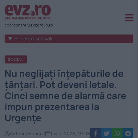
Știri
naționale
coordonare@evzgroup.ro
și
▼ Proiecte speciale
internaționale
|
SOCIAL
România
Nu neglijați înțepăturile de
-
țânțari. Pot deveni letale.
Evenimentul
Cinci semne de alarmă care
Zilei
impun prezentarea la
Urgențe
Antonia Hendrik
1 iulie 2023, 19:08