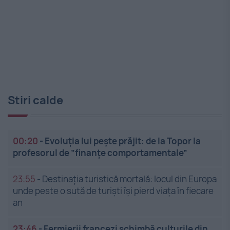
Stiri calde
00:20
-
Evoluția lui pește prăjit: de la Topor la
profesorul de ”finanțe comportamentale”
23:55
-
Destinația turistică mortală: locul din Europa
unde peste o sută de turiști își pierd viața în fiecare
an
23:46
-
Fermierii francezi schimbă culturile din