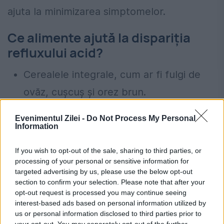
ajuta la minimizarea simptomelor.
Ce alimente ajută la dispariția
refluxului acid?
Cerealele integrale, cum ar fi fulgi de
ovăz, cușcuș și orez brun.
Legume rădăcinoase, cum ar fi cartofii
Evenimentul Zilei -
Do Not Process My Personal
dulci, morcovii și sfecla.
Information
Legume verzi precum sparanghelul,
If you wish to opt-out of the sale, sharing to third parties, or
broccoli și fasolea verde.
processing of your personal or sensitive information for
targeted advertising by us, please use the below opt-out
Arsurile la stomac vă pot afecta inima?
section to confirm your selection. Please note that after your
opt-out request is processed you may continue seeing
Confuzia vine de la localizarea durerii, în
interest-based ads based on personal information utilized by
piept. Stomacul produce mucus pentru
us or personal information disclosed to third parties prior to
your opt-out. You may separately opt-out of the further