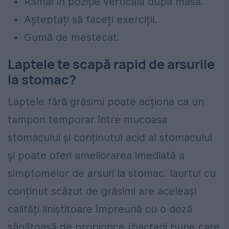
Rămâi în poziție verticală după masă.
Așteptați să faceți exerciții.
Gumă de mestecat.
Laptele te scapă rapid de arsurile
la stomac?
Laptele fără grăsimi poate acționa ca un
tampon temporar între mucoasa
stomacului și conținutul acid al stomacului
și poate oferi ameliorarea imediată a
simptomelor de arsuri la stomac. Iaurtul cu
conținut scăzut de grăsimi are aceleași
calități liniștitoare împreună cu o doză
sănătoasă de probiotice (bacterii bune care