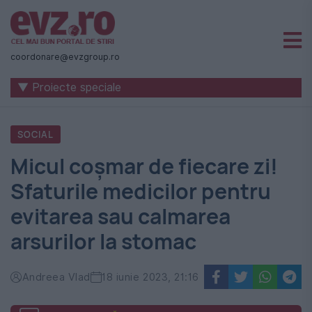
Știri
naționale
coordonare@evzgroup.ro
și
▼ Proiecte speciale
internaționale
|
SOCIAL
România
Micul coșmar de fiecare zi!
-
Sfaturile medicilor pentru
Evenimentul
evitarea sau calmarea
Zilei
arsurilor la stomac
Andreea Vlad
18 iunie 2023, 21:16