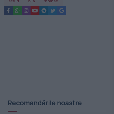
arsuri
bila
stomac
Recomandările noastre