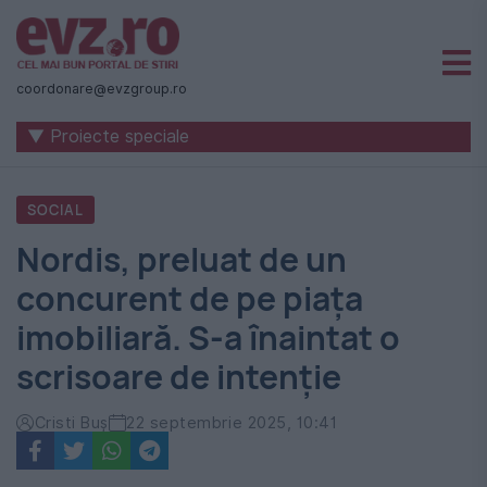
Știri
naționale
coordonare@evzgroup.ro
și
▼ Proiecte speciale
internaționale
|
SOCIAL
România
Nordis, preluat de un
-
concurent de pe piața
Evenimentul
imobiliară. S-a înaintat o
Zilei
scrisoare de intenție
Cristi Buș
22 septembrie 2025, 10:41