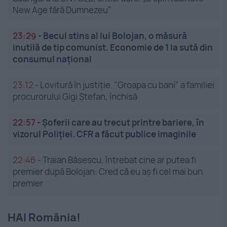
New Age fără Dumnezeu”
23:29
-
Becul stins al lui Bolojan, o măsură
inutilă de tip comunist. Economie de 1 la sută din
consumul național
23:12
-
Lovitură în justiție. "Groapa cu bani" a familiei
procurorului Gigi Ștefan, închisă
22:57
-
Șoferii care au trecut printre bariere, în
vizorul Poliției. CFR a făcut publice imaginile
22:46
-
Traian Băsescu, întrebat cine ar putea fi
premier după Bolojan: Cred că eu aș fi cel mai bun
premier
HAI România!