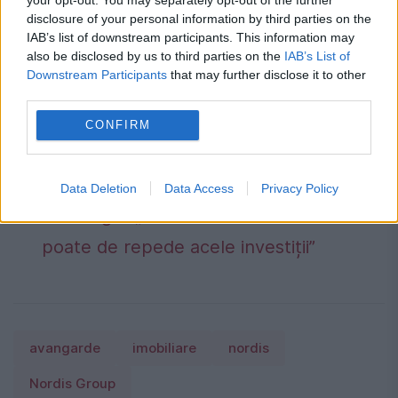
la dispoziția specialiștilor, pentru a garanta
disclosure of your personal information by third parties on the
IAB’s list of downstream participants. This information may
concluzii complete și obiective.
also be disclosed by us to third parties on the
IAB’s List of
Downstream Participants
that may further disclose it to other
Românii care au muncit peste 25 de ani
third parties.
pot primi mai mulți bani la pensie. Cum
CONFIRM
funcționează calculul ascuns în puncte
România, în pericol de blackout? Expert
Data Deletion
Data Access
Privacy Policy
în energie: „Trebuie să accelerăm cât se
poate de repede acele investiții”
avangarde
imobiliare
nordis
Nordis Group