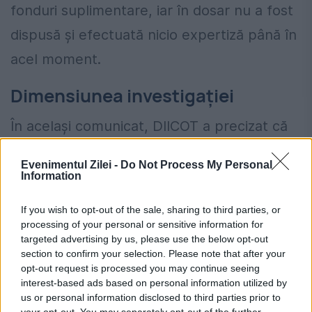
fonduri suplimentare, iar în dosar nu a fost
dispusă și efectuată nicio expertiză până în
acel moment.
Dimensiunea investigației
În același comunicat, DIICOT a precizat că
ancheta a presupus desigilarea a zeci de
Evenimentul Zilei -
Do Not Process My Personal
mii de înscrisuri, percheziții informatice
Information
asupra a peste 200 de dispozitive
If you wish to opt-out of the sale, sharing to third parties, or
electronice și administrarea unui volum
processing of your personal or sensitive information for
targeted advertising by us, please use the below opt-out
consistent de probe. Instituția a explicat că
section to confirm your selection. Please note that after your
opt-out request is processed you may continue seeing
expertizele judiciare pot fi realizate doar
interest-based ads based on personal information utilized by
după ce întregul material probator va fi pus
us or personal information disclosed to third parties prior to
your opt-out. You may separately opt-out of the further