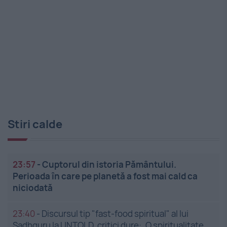
Stiri calde
23:57
-
Cuptorul din istoria Pământului.
Perioada în care pe planetă a fost mai cald ca
niciodată
23:40
-
Discursul tip "fast-food spiritual" al lui
Sadhguru la UNTOLD, critici dure: „O spiritualitate