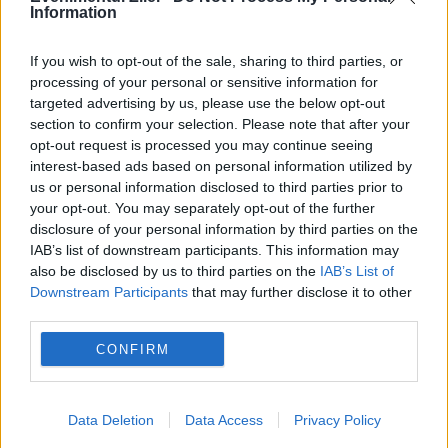
Information
If you wish to opt-out of the sale, sharing to third parties, or
Recomandările noastre
processing of your personal or sensitive information for
targeted advertising by us, please use the below opt-out
section to confirm your selection. Please note that after your
opt-out request is processed you may continue seeing
interest-based ads based on personal information utilized by
us or personal information disclosed to third parties prior to
your opt-out. You may separately opt-out of the further
disclosure of your personal information by third parties on the
IAB’s list of downstream participants. This information may
also be disclosed by us to third parties on the
IAB’s List of
Downstream Participants
that may further disclose it to other
third parties.
CONFIRM
INTERNATIONAL
Nvidia susține masiv în infrastructura AI.
Data Deletion
Data Access
Privacy Policy
Investiție de până la 3 miliarde de dolari