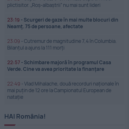
plictisitor. „Roș-albaștrii” nu mai sunt lideri
23:19
-
Scurgeri de gaze în mai multe blocuri din
Neamț. 75 de persoane, afectate
23:09
-
Cutremur de magnitudine 7,4 în Columbia.
Bilanțul a ajuns la 111 morți
22:57
-
Schimbare majoră în programul Casa
Verde. Cine va avea prioritate la finanțare
22:49
-
Vlad Mihalache, două recorduri naționale în
mai puțin de 12 ore la Campionatul European de
nataţie
HAI România!