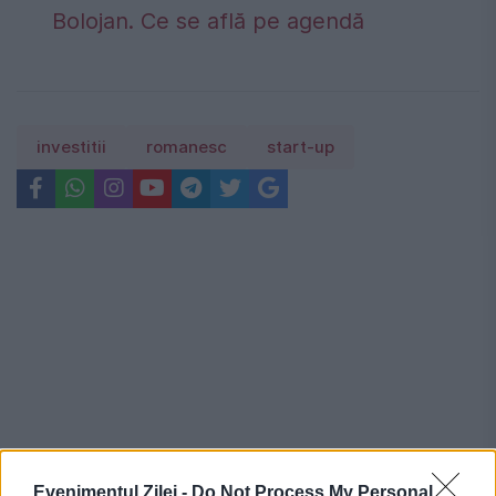
Bolojan. Ce se află pe agendă
investitii
romanesc
start-up
Evenimentul Zilei -
Do Not Process My Personal