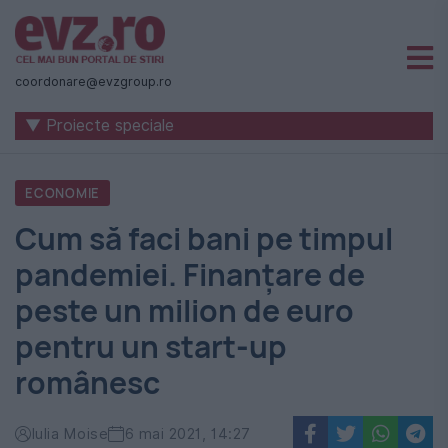
Știri
naționale
coordonare@evzgroup.ro
și
▼ Proiecte speciale
internaționale
|
ECONOMIE
România
Cum să faci bani pe timpul
-
pandemiei. Finanțare de
Evenimentul
peste un milion de euro
Zilei
pentru un start-up
românesc
Iulia Moise
6 mai 2021, 14:27