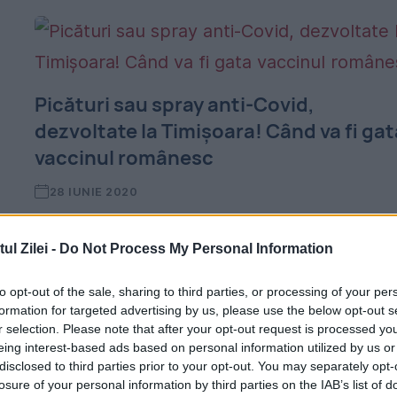
Picături sau spray anti-Covid,
dezvoltate la Timișoara! Când va fi gat
vaccinul românesc
28 IUNIE 2020
Vaccinul românesc anti COVID-19 este
l Zilei -
Do Not Process My Personal Information
dezvoltat de o echipă de cercetători de la
Centrul de Terapii Genice şi Celulare în
to opt-out of the sale, sharing to third parties, or processing of your per
formation for targeted advertising by us, please use the below opt-out s
Tratamentul Cancerului - OncoGen, care
r selection. Please note that after your opt-out request is processed y
eing interest-based ads based on personal information utilized by us or
funcţionează în cadrul Spitalului Clinic...
disclosed to third parties prior to your opt-out. You may separately opt-
losure of your personal information by third parties on the IAB’s list of