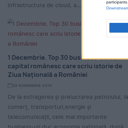
participants
infrastructura de cloud, a...
Downstream 
1 Decembrie. Top 30 business-uri cu
capital românesc care scriu istorie de
Ziua Națională a României
29 NOIEMBRIE 2019
De la extragerea și prelucrarea petrolului, l
comerț, transporturi,energie și
telecomunicații, cele mai importante
business-uri duc economia națională, după