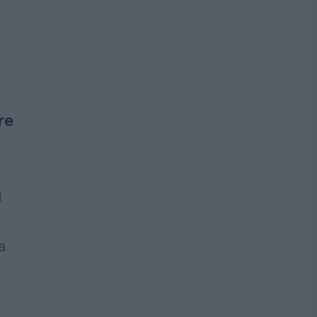
re
i
a