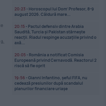
20:23
-
Horoscopul lui Dom’ Profesor, 8-9
august 2026. Căldură mare...
te
20:15
-
Pactul defensiv dintre Arabia
Saudită, Turcia și Pakistan stârnește
reacții. Riadul respinge acuzațiile privind o
ră.
axă...
20:05
-
România a notificat Comisia
Europeană privind Cernavodă. Reactorul 2
riscă să fie oprit
19:56
-
Gianni Infantino, șeful FIFA, nu
cedează presiunilor după scandalul
planurilor financiare uriașe