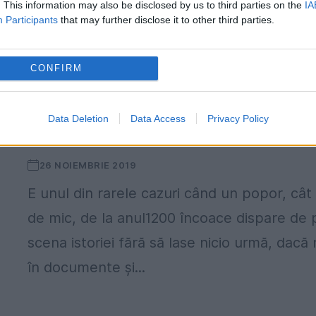
. This information may also be disclosed by us to third parties on the
IA
Participants
that may further disclose it to other third parties.
CONFIRM
Incredibila dispariție de pe teritoriul
Data Deletion
Data Access
Privacy Policy
românesc
26 NOIEMBRIE 2019
E unul din rarele cazuri când un popor, cât
de mic, de la anul1200 încoace dispare de 
a
scena istoriei fără să lase nicio urmă, dacă
în documente și...