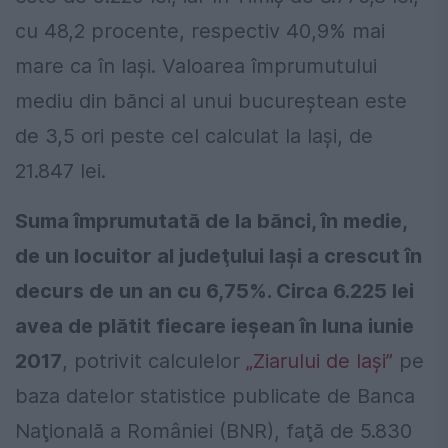
cu 48,2 procente, respectiv 40,9% mai
mare ca în Iaşi. Valoarea împrumutului
mediu din bănci al unui bucureştean este
de 3,5 ori peste cel calculat la Iaşi, de
21.847 lei.
Suma împrumutată de la bănci, în medie,
de un locuitor al judeţului Iaşi a crescut în
decurs de un an cu 6,75%. Circa 6.225 lei
avea de plătit fiecare ieşean în luna iunie
2017
, potrivit calculelor
„Ziarului de Iaşi”
pe
baza datelor statistice publicate de Banca
Naţională a României (BNR), faţă de 5.830