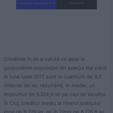
Următorul videoclip în 4
Anulează
Creditele în lei şi valută ce apar la
gospodăriile populaţiei din judeţul Iaşi până
în luna iunie 2017 sunt în cuantum de 4,8
miliarde de lei, rezultând, în medie, un
împrumut de 6.224,9 lei pe cap de locuitor.
În Cluj, creditul mediu la nivelul judeţului
este de 9.229 lei, iar în Timiş de 8.776,8 lei,