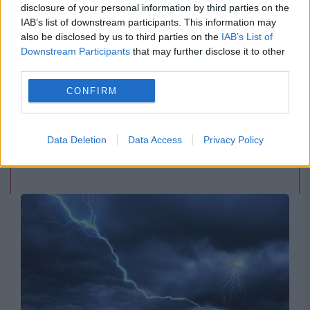
disclosure of your personal information by third parties on the
IAB’s list of downstream participants. This information may
also be disclosed by us to third parties on the
IAB’s List of
Downstream Participants
that may further disclose it to other
third parties.
POLITICA
CONFIRM
Sorin Grindeanu: Parlamentul a evitat
pierderea a 5,8 miliarde de euro din PNRR și a
Data Deletion
Data Access
Privacy Policy
deblocat 16,7 miliarde din SAFE