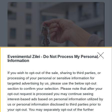
SOCIAL
Evenimentul Zilei -
Do Not Process My Personal
Information
Credite de sute de milioane de euro, în
așteptare din cauza problemelor de la ANCPI.
If you wish to opt-out of the sale, sharing to third parties, or
processing of your personal or sensitive information for
Mii de cumpărători, afectați
targeted advertising by us, please use the below opt-out
section to confirm your selection. Please note that after your
opt-out request is processed you may continue seeing
interest-based ads based on personal information utilized by
us or personal information disclosed to third parties prior to
your opt-out. You may separately opt-out of the further