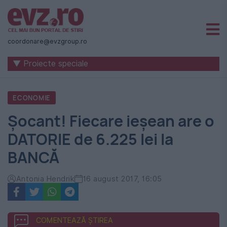
Știri
naționale
coordonare@evzgroup.ro
și
▼ Proiecte speciale
internaționale
|
ECONOMIE
România
Şocant! Fiecare ieşean are o
-
DATORIE de 6.225 lei la
Evenimentul
BANCĂ
Zilei
Antonia Hendrik
16 august 2017, 16:05
COMENTEAZĂ ȘTIREA