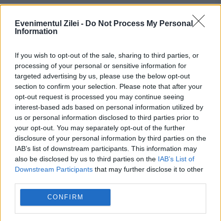
22 MARTIE 2016
Evenimentul Zilei -
Do Not Process My Personal
Rata de credite neperformante este încă
Information
destul de ridicată la nivelul
If you wish to opt-out of the sale, sharing to third parties, or
României.Majoritatea județelor se pot
processing of your personal or sensitive information for
targeted advertising by us, please use the below opt-out
„lăuda” cu un procent de circa 10% credite
section to confirm your selection. Please note that after your
opt-out request is processed you may continue seeing
neperformante din total împrumuturi, dar
interest-based ads based on personal information utilized by
există și...
us or personal information disclosed to third parties prior to
your opt-out. You may separately opt-out of the further
disclosure of your personal information by third parties on the
IAB’s list of downstream participants. This information may
also be disclosed by us to third parties on the
IAB’s List of
Downstream Participants
that may further disclose it to other
third parties.
CONFIRM