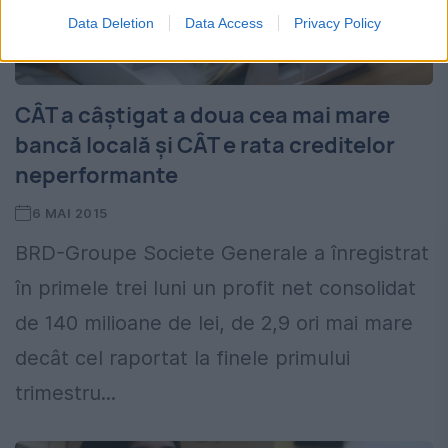
Data Deletion
Data Access
Privacy Policy
CÂT a câștigat a doua cea mai mare
bancă locală și CÂT e rata creditelor
neperformante
6 MAI 2015
BRD-Groupe Societe Generale a înregistrat
în primele trei luni un profit net consolidat
de 140 milioane de lei, de 2,9 ori mai mare
decât cel raportat la finele primului
trimestru...