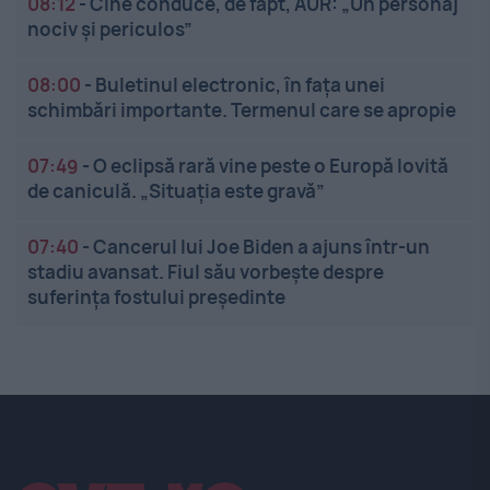
08:12
-
Cine conduce, de fapt, AUR: „Un personaj
nociv și periculos”
08:00
-
Buletinul electronic, în fața unei
schimbări importante. Termenul care se apropie
07:49
-
O eclipsă rară vine peste o Europă lovită
de caniculă. „Situația este gravă”
07:40
-
Cancerul lui Joe Biden a ajuns într-un
stadiu avansat. Fiul său vorbește despre
suferința fostului președinte