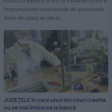
statistică ieşeană arată că valoarea totală a
împrumuturilor contractate de persoanele
fizice din judeţ se ridică...
JUDEȚELE în care unul din cinci credite
nu se mai întoarce la bancă