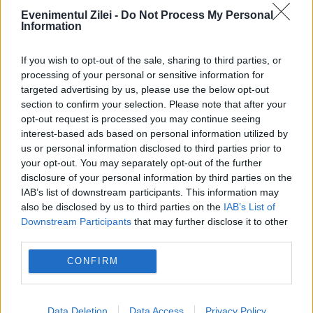
Evenimentul Zilei -
Do Not Process My Personal
Information
If you wish to opt-out of the sale, sharing to third parties, or
POLITICA
processing of your personal or sensitive information for
targeted advertising by us, please use the below opt-out
Sorin Grindeanu: Parlamentul a evitat
section to confirm your selection. Please note that after your
pierderea a 5,8 miliarde de euro din PNRR și a
opt-out request is processed you may continue seeing
interest-based ads based on personal information utilized by
deblocat 16,7 miliarde din SAFE
us or personal information disclosed to third parties prior to
your opt-out. You may separately opt-out of the further
disclosure of your personal information by third parties on the
IAB’s list of downstream participants. This information may
also be disclosed by us to third parties on the
IAB’s List of
Downstream Participants
that may further disclose it to other
third parties.
CONFIRM
Data Deletion
Data Access
Privacy Policy