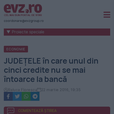
Știri
naționale
coordonare@evzgroup.ro
și
▼ Proiecte speciale
internaționale
|
ECONOMIE
România
JUDEȚELE în care unul din
-
cinci credite nu se mai
Evenimentul
întoarce la bancă
Zilei
Raluca Florescu
22 martie 2016, 19:35
COMENTEAZĂ ȘTIREA