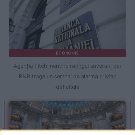
ECONOMIE
Agenția Fitch menține ratingul suveran, dar
BNR trage un semnal de alarmă privind
deficitele