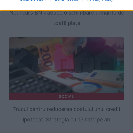
ECONOMIE
Noul curs BNR aduce o schimbare urmărită de
toată piața
SOCIAL
Trucul pentru reducerea costului unui credit
ipotecar. Strategia cu 13 rate pe an