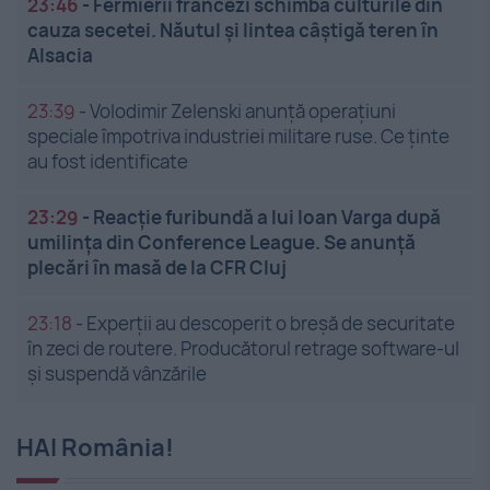
23:46
-
Fermierii francezi schimbă culturile din
cauza secetei. Năutul și lintea câștigă teren în
Alsacia
23:39
-
Volodimir Zelenski anunță operațiuni
speciale împotriva industriei militare ruse. Ce ținte
au fost identificate
23:29
-
Reacție furibundă a lui Ioan Varga după
umilința din Conference League. Se anunță
plecări în masă de la CFR Cluj
23:18
-
Experții au descoperit o breșă de securitate
în zeci de routere. Producătorul retrage software-ul
și suspendă vânzările
HAI România!