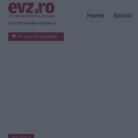
Știri
Home
Social
naționale
coordonare@evzgroup.ro
și
▼ Proiecte speciale
internaționale
|
România
-
Evenimentul
Zilei