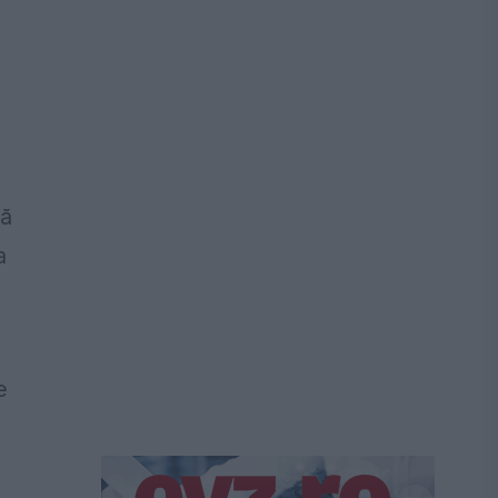
să
a
e