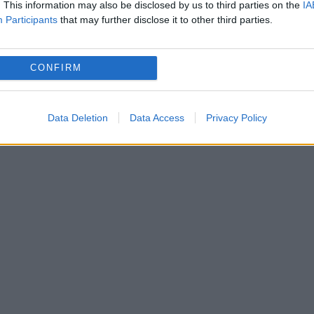
. This information may also be disclosed by us to third parties on the
IA
ntru preluarea responsabilităților ar putea fi ch
Participants
that may further disclose it to other third parties.
care aș face-o acum este să preia dânsul acest
 peste una de vicepremier”, a explicat Grindeanu
CONFIRM
Data Deletion
Data Access
Privacy Policy