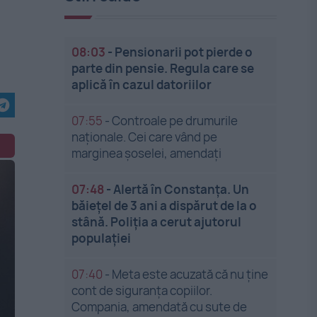
08:03
-
Pensionarii pot pierde o
parte din pensie. Regula care se
aplică în cazul datoriilor
07:55
-
Controale pe drumurile
naționale. Cei care vând pe
marginea șoselei, amendați
07:48
-
Alertă în Constanța. Un
băiețel de 3 ani a dispărut de la o
stână. Poliția a cerut ajutorul
populației
07:40
-
Meta este acuzată că nu ține
cont de siguranța copiilor.
Compania, amendată cu sute de