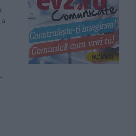
i
 a
n