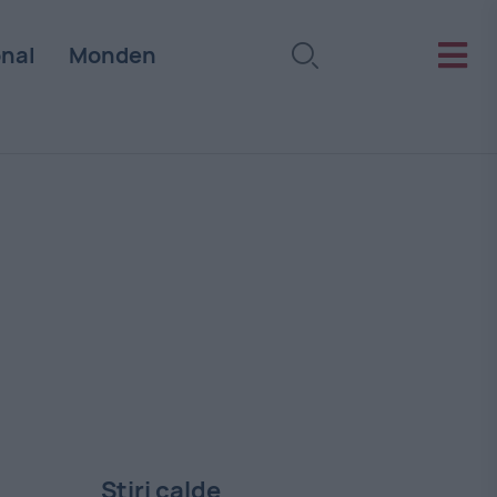
onal
Monden
Stiri calde