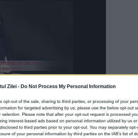
l Zilei -
Do Not Process My Personal Information
a lui Neacșu în locul lui Anastasiu
to opt-out of the sale, sharing to third parties, or processing of your per
formation for targeted advertising by us, please use the below opt-out s
r selection. Please note that after your opt-out request is processed y
e în această formă”, a declarat Sorin Grindeanu,
eing interest-based ads based on personal information utilized by us or
 opțiune.
disclosed to third parties prior to your opt-out. You may separately opt-
losure of your personal information by third parties on the IAB’s list of