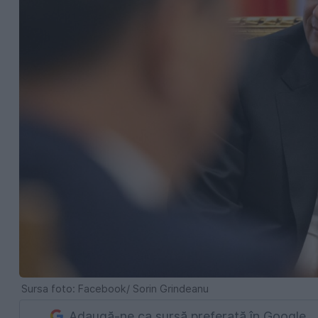
Sursa foto: Facebook/ Sorin Grindeanu
Adaugă-ne ca sursă preferată în Google