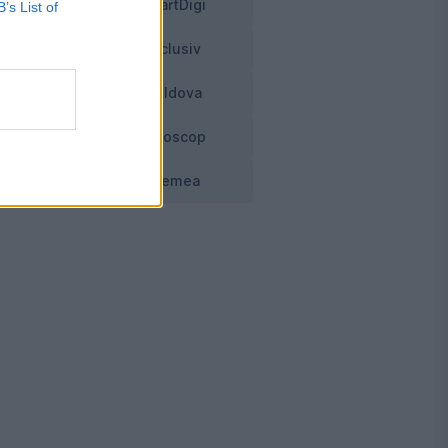
SmartDigi
B’s List of
iar
Exclusiv
.
Moldova
Horoscop
Vremea