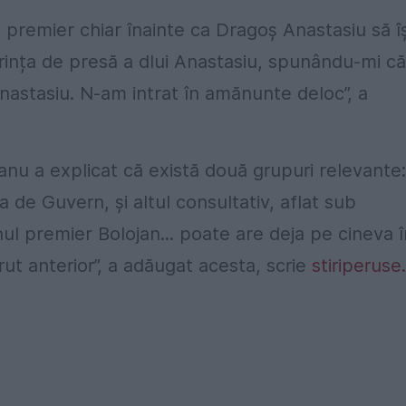
 premier chiar înainte ca Dragoș Anastasiu să îș
rința de presă a dlui Anastasiu, spunându-mi că
nastasiu. N-am intrat în amănunte deloc”, a
anu a explicat că există două grupuri relevante:
ța de Guvern, și altul consultativ, aflat sub
l premier Bolojan... poate are deja pe cineva î
rut anterior”, a adăugat acesta, scrie
stiriperuse.