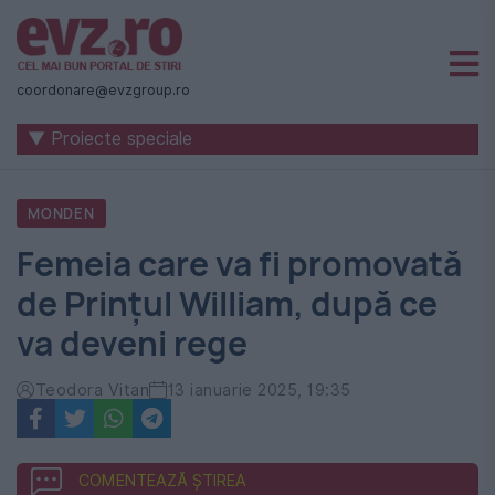
Știri
naționale
coordonare@evzgroup.ro
și
▼ Proiecte speciale
internaționale
|
MONDEN
România
Femeia care va fi promovată
-
de Prințul William, după ce
Evenimentul
va deveni rege
Zilei
Teodora Vitan
13 ianuarie 2025, 19:35
COMENTEAZĂ ȘTIREA