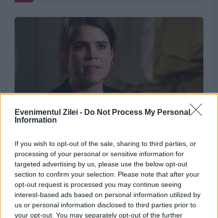
Evenimentul Zilei -
Do Not Process My Personal
MONDEN
Information
Doar două persoane din Familia Regală
If you wish to opt-out of the sale, sharing to third parties, or
britanică au această caracteristică. Fiica
processing of your personal or sensitive information for
targeted advertising by us, please use the below opt-out
Prințesei Eugenie este una dintre ele
section to confirm your selection. Please note that after your
opt-out request is processed you may continue seeing
interest-based ads based on personal information utilized by
us or personal information disclosed to third parties prior to
your opt-out. You may separately opt-out of the further