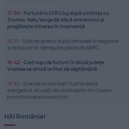
17:00
-
Furtună la CFR Cluj după umilința cu
Tromso. Nelu Varga dă afară antrenorul și
pregătește intrarea în insolvență
16:51
-
Sute de amenzi după controale în magazine
și restaurante. Neregulile găsite de ANPC
16:42
-
Cod roșu de furtuni în două județe.
Vremea se strică la final de săptămână
16:32
-
Scandal la nivel înalt în plină alertă
energetică: Acuzații ale sindicatelor din Guvern
privind blocatea investițiilo...
HAI România!