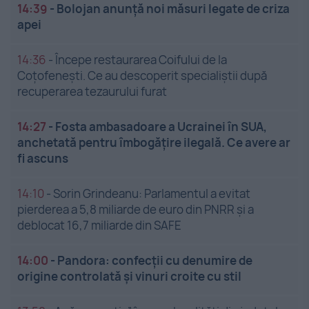
14:39
-
Bolojan anunță noi măsuri legate de criza
apei
14:36
-
Începe restaurarea Coifului de la
Coțofenești. Ce au descoperit specialiștii după
recuperarea tezaurului furat
14:27
-
Fosta ambasadoare a Ucrainei în SUA,
anchetată pentru îmbogățire ilegală. Ce avere ar
fi ascuns
14:10
-
Sorin Grindeanu: Parlamentul a evitat
pierderea a 5,8 miliarde de euro din PNRR și a
deblocat 16,7 miliarde din SAFE
14:00
-
Pandora: confecții cu denumire de
origine controlată și vinuri croite cu stil