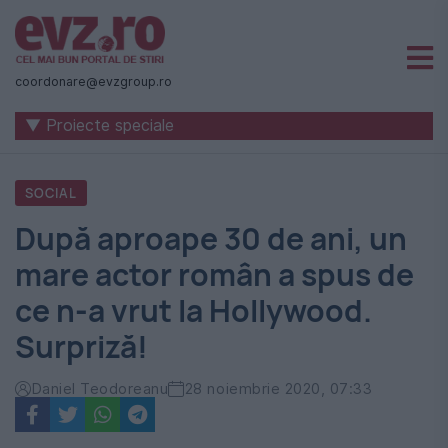
Știri
naționale
coordonare@evzgroup.ro
și
▼ Proiecte speciale
internaționale
|
SOCIAL
România
După aproape 30 de ani, un
-
mare actor român a spus de
Evenimentul
ce n-a vrut la Hollywood.
Zilei
Surpriză!
Daniel Teodoreanu
28 noiembrie 2020, 07:33