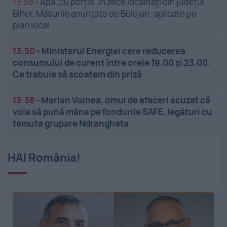
13:58
-
Apă „cu porția” în zece localități din județul
Bihor. Măsurile anunțate de Bolojan, aplicate pe
plan local
13:50
-
Ministerul Energiei cere reducerea
consumului de curent între orele 19.00 și 23.00.
Ce trebuie să scoatem din priză
13:38
-
Marian Voinea, omul de afaceri acuzat că
voia să pună mâna pe fondurile SAFE, legături cu
temuta grupare Ndrangheta
HAI România!