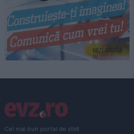
Linkuri utile
Cel mai bun portal de stiri!