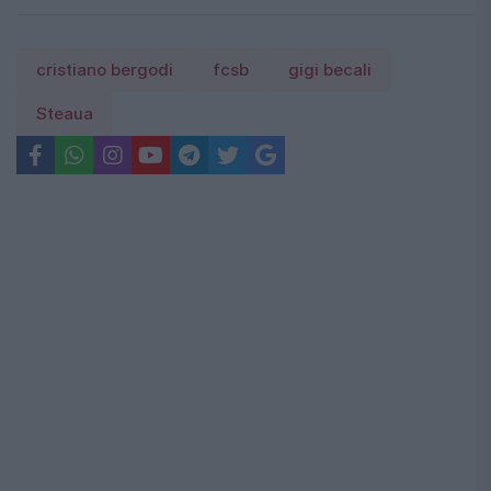
cristiano bergodi
fcsb
gigi becali
Steaua