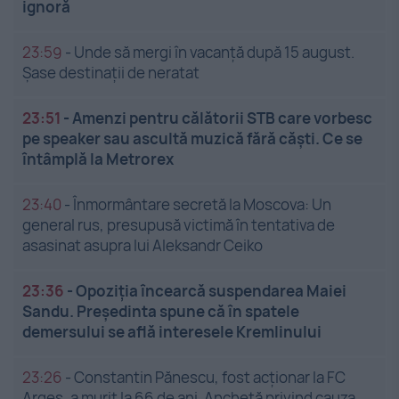
ignoră
23:59
-
Unde să mergi în vacanță după 15 august.
Șase destinații de neratat
23:51
-
Amenzi pentru călătorii STB care vorbesc
pe speaker sau ascultă muzică fără căști. Ce se
întâmplă la Metrorex
23:40
-
Înmormântare secretă la Moscova: Un
general rus, presupusă victimă în tentativa de
asasinat asupra lui Aleksandr Ceiko
23:36
-
Opoziția încearcă suspendarea Maiei
Sandu. Președinta spune că în spatele
demersului se află interesele Kremlinului
23:26
-
Constantin Pănescu, fost acționar la FC
Argeș, a murit la 66 de ani. Anchetă privind cauza