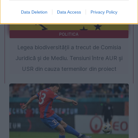
Data Deletion
Data Access
Privacy Policy
POLITICA
Legea biodiversității a trecut de Comisia
Juridică și de Mediu. Tensiuni între AUR și
USR din cauza termenilor din proiect