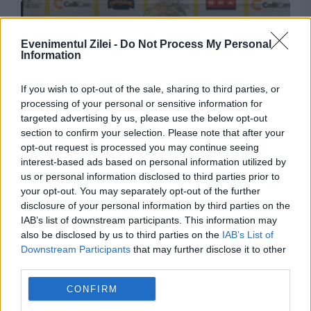
Evenimentul Zilei -
Do Not Process My Personal
Information
If you wish to opt-out of the sale, sharing to third parties, or
processing of your personal or sensitive information for
targeted advertising by us, please use the below opt-out
section to confirm your selection. Please note that after your
SPORT
opt-out request is processed you may continue seeing
interest-based ads based on personal information utilized by
Mutare bombă la FCSB. Gigi Becali și MM
us or personal information disclosed to third parties prior to
Stoica vor să îl aducă pe Dan Petrescu ca
your opt-out. You may separately opt-out of the further
disclosure of your personal information by third parties on the
director tehnic
IAB’s list of downstream participants. This information may
also be disclosed by us to third parties on the
IAB’s List of
Downstream Participants
that may further disclose it to other
third parties.
CONFIRM