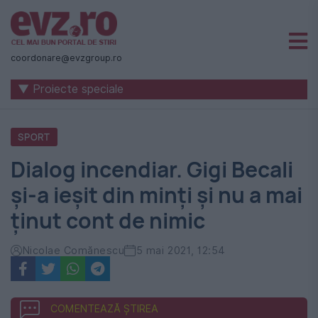
Știri
naționale
coordonare@evzgroup.ro
și
▼ Proiecte speciale
internaționale
|
SPORT
România
Dialog incendiar. Gigi Becali
-
și-a ieșit din minți și nu a mai
Evenimentul
ținut cont de nimic
Zilei
Nicolae Comănescu
5 mai 2021, 12:54
COMENTEAZĂ ȘTIREA