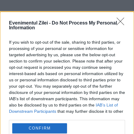
Recomandările noastre
Evenimentul Zilei -
Do Not Process My Personal
Information
If you wish to opt-out of the sale, sharing to third parties, or
processing of your personal or sensitive information for
targeted advertising by us, please use the below opt-out
section to confirm your selection. Please note that after your
opt-out request is processed you may continue seeing
interest-based ads based on personal information utilized by
us or personal information disclosed to third parties prior to
your opt-out. You may separately opt-out of the further
disclosure of your personal information by third parties on the
IAB’s list of downstream participants. This information may
SPORT
also be disclosed by us to third parties on the
IAB’s List of
Downstream Participants
that may further disclose it to other
Reacție furibundă a lui Ioan Varga după
third parties.
umilința din Conference League. Se anunță
CONFIRM