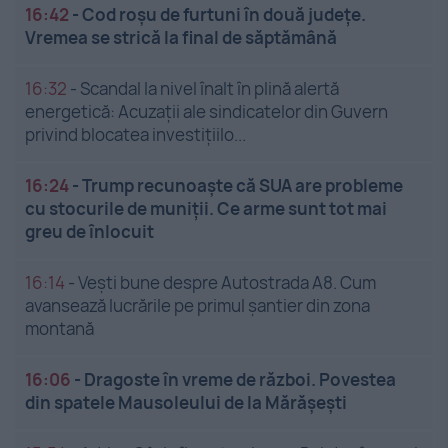
16:42
-
Cod roșu de furtuni în două județe.
Vremea se strică la final de săptămână
16:32
-
Scandal la nivel înalt în plină alertă
energetică: Acuzații ale sindicatelor din Guvern
privind blocatea investițiilo...
16:24
-
Trump recunoaște că SUA are probleme
cu stocurile de muniții. Ce arme sunt tot mai
greu de înlocuit
16:14
-
Vești bune despre Autostrada A8. Cum
avansează lucrările pe primul șantier din zona
montană
16:06
-
Dragoste în vreme de război. Povestea
din spatele Mausoleului de la Mărășești