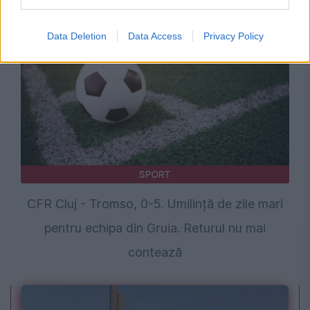
plecări în masă de la CFR Cluj
Data Deletion
Data Access
Privacy Policy
SPORT
CFR Cluj - Tromso, 0-5. Umilință de zile mari
pentru echipa din Gruia. Returul nu mai
contează