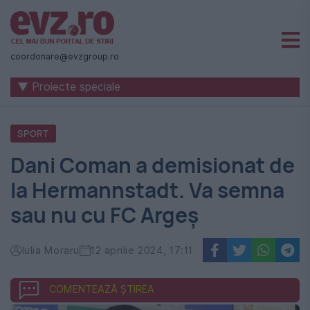
Știri
naționale
coordonare@evzgroup.ro
și
▼ Proiecte speciale
internaționale
|
SPORT
România
Dani Coman a demisionat de
-
la Hermannstadt. Va semna
Evenimentul
sau nu cu FC Argeș
Zilei
Iulia Moraru
12 aprilie 2024, 17:11
COMENTEAZĂ ȘTIREA