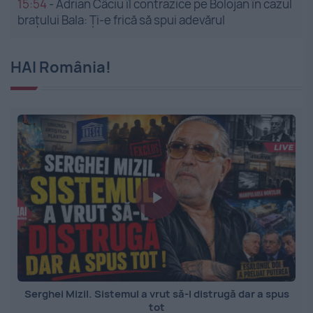
15:54
-
Adrian Câciu îl contrazice pe Bolojan în cazul
brațului Bala: Ți-e frică să spui adevărul
HAI România!
Serghei Mizil. Sistemul a vrut să-l distrugă dar a spus
tot