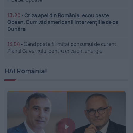
începe. Update
13:20
-
Criza apei din România, ecou peste
Ocean. Cum văd americanii intervențiile de pe
Dunăre
13:09
-
Când poate fi limitat consumul de curent.
Planul Guvernului pentru criza din energie.
HAI România!