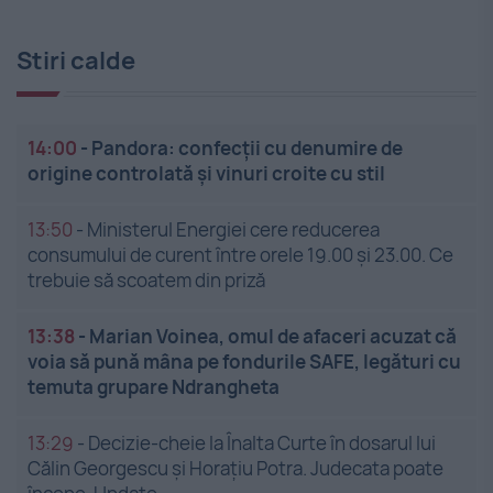
Stiri calde
14:00
-
Pandora: confecții cu denumire de
origine controlată și vinuri croite cu stil
13:50
-
Ministerul Energiei cere reducerea
consumului de curent între orele 19.00 și 23.00. Ce
trebuie să scoatem din priză
13:38
-
Marian Voinea, omul de afaceri acuzat că
voia să pună mâna pe fondurile SAFE, legături cu
temuta grupare Ndrangheta
13:29
-
Decizie-cheie la Înalta Curte în dosarul lui
Călin Georgescu și Horațiu Potra. Judecata poate