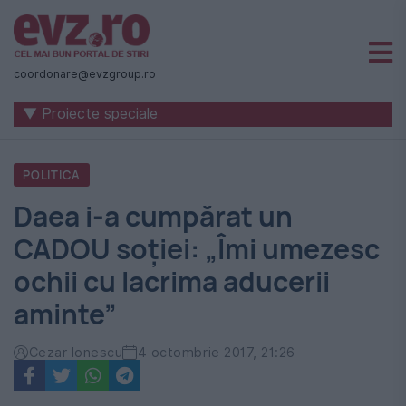
Știri
naționale
coordonare@evzgroup.ro
și
▼ Proiecte speciale
internaționale
|
POLITICA
România
Daea i-a cumpărat un
-
CADOU soției: „Îmi umezesc
Evenimentul
ochii cu lacrima aducerii
Zilei
aminte”
Cezar Ionescu
4 octombrie 2017, 21:26