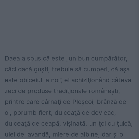
Daea a spus că este „un bun cumpărător,
căci dacă guşti, trebuie să cumperi, că aşa
este obiceiul la noi”, el achiziţionând câteva
zeci de produse tradiţionale româneşti,
printre care cârnaţi de Pleşcoi, brânză de
oi, porumb fiert, dulceaţă de dovleac,
dulceaţă de ceapă, vişinată, un ţoi cu ţuică,
ulei de lavandă, miere de albine, dar şi o