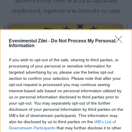
alimente în mai 1989. Brânza și cașcavalul
dispăruseră, legumele erau înlocuite cu oase
Evenimentul Zilei -
Do Not Process My Personal
Information
If you wish to opt-out of the sale, sharing to third parties, or
processing of your personal or sensitive information for
targeted advertising by us, please use the below opt-out
section to confirm your selection. Please note that after your
POLITICA
opt-out request is processed you may continue seeing
interest-based ads based on personal information utilized by
Legea biodiversității a trecut de Comisia
us or personal information disclosed to third parties prior to
your opt-out. You may separately opt-out of the further
Juridică și de Mediu. Tensiuni între AUR și
disclosure of your personal information by third parties on the
IAB’s list of downstream participants. This information may
USR din cauza termenilor din proiect
also be disclosed by us to third parties on the
IAB’s List of
Downstream Participants
that may further disclose it to other