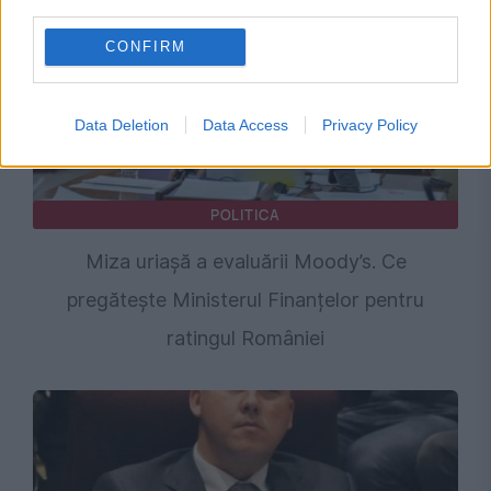
third parties.
CONFIRM
Data Deletion
Data Access
Privacy Policy
POLITICA
Miza uriașă a evaluării Moody’s. Ce
pregătește Ministerul Finanțelor pentru
ratingul României