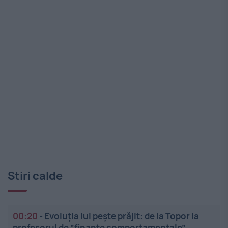
Stiri calde
00:20
-
Evoluția lui pește prăjit: de la Topor la
profesorul de ”finanțe comportamentale”