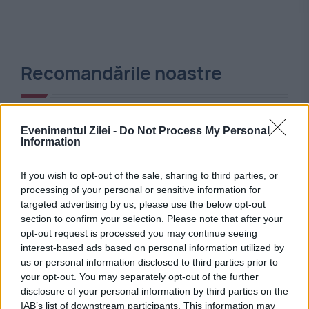
Recomandările noastre
Evenimentul Zilei -
Do Not Process My Personal
Information
If you wish to opt-out of the sale, sharing to third parties, or
processing of your personal or sensitive information for
targeted advertising by us, please use the below opt-out
section to confirm your selection. Please note that after your
opt-out request is processed you may continue seeing
interest-based ads based on personal information utilized by
SPORT
us or personal information disclosed to third parties prior to
your opt-out. You may separately opt-out of the further
CFR Cluj - Tromso, 0-5. Umilință de zile mari
disclosure of your personal information by third parties on the
IAB’s list of downstream participants. This information may