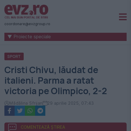
Știri
naționale
coordonare@evzgroup.ro
și
▼ Proiecte speciale
internaționale
|
SPORT
România
Cristi Chivu, lăudat de
-
italieni. Parma a ratat
Evenimentul
victoria pe Olimpico, 2-2
Zilei
Mădălina Sfrijan
29 aprilie 2025, 07:43
COMENTEAZĂ ȘTIREA