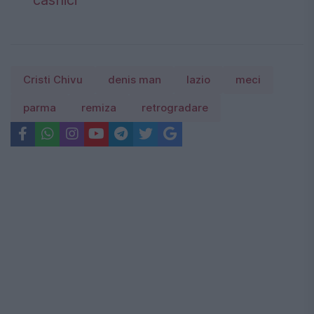
Cristi Chivu
denis man
lazio
meci
parma
remiza
retrogradare