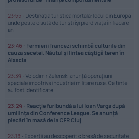
23:55
-
Destinația turistică mortală: locul din Europa
unde peste o sută de turiști își pierd viața în fiecare
an
23:46
-
Fermierii francezi schimbă culturile din
cauza secetei. Năutul și lintea câștigă teren în
Alsacia
23:39
-
Volodimir Zelenski anunță operațiuni
speciale împotriva industriei militare ruse. Ce ținte
au fost identificate
23:29
-
Reacție furibundă a lui Ioan Varga după
umilința din Conference League. Se anunță
plecări în masă de la CFR Cluj
23:18
-
Experții au descoperit o breșă de securitate