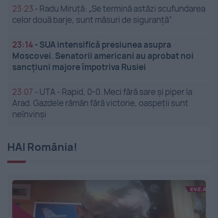
23:23
-
Radu Miruță: „Se termină astăzi scufundarea
celor două barje, sunt măsuri de siguranţă”
23:14
-
SUA intensifică presiunea asupra
Moscovei. Senatorii americani au aprobat noi
sancțiuni majore împotriva Rusiei
23:07
-
UTA - Rapid, 0-0. Meci fără sare și piper la
Arad. Gazdele rămân fără victorie, oaspeții sunt
neînvinși
HAI România!