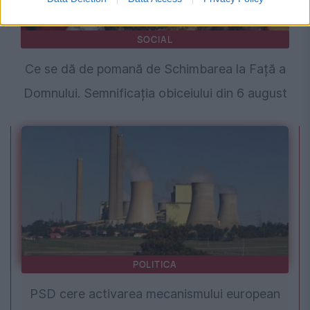
SOCIAL
Ce se dă de pomană de Schimbarea la Față a
Domnului. Semnificația obiceiului din 6 august
POLITICA
PSD cere activarea mecanismului european