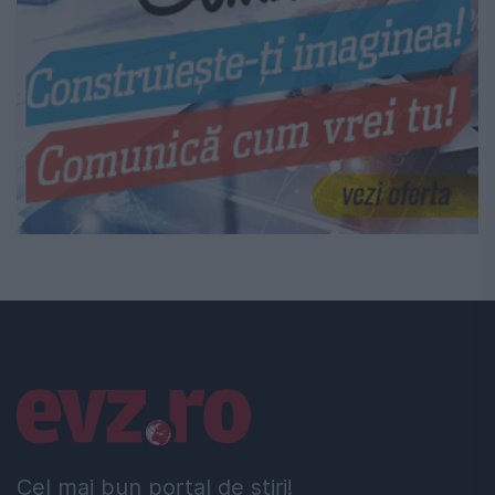
Linkuri utile
Cel mai bun portal de stiri!