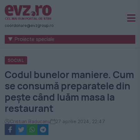
Știri
naționale
coordonare@evzgroup.ro
și
▼ Proiecte speciale
internaționale
|
SOCIAL
România
Codul bunelor maniere. Cum
-
se consumă preparatele din
Evenimentul
pește când luăm masa la
Zilei
restaurant
Cristian Raducanu
27 aprilie 2024, 22:47