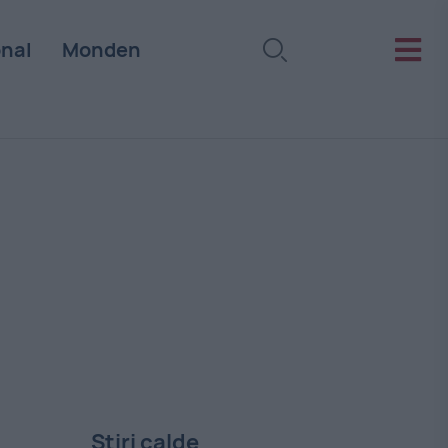
onal
Monden
Stiri calde