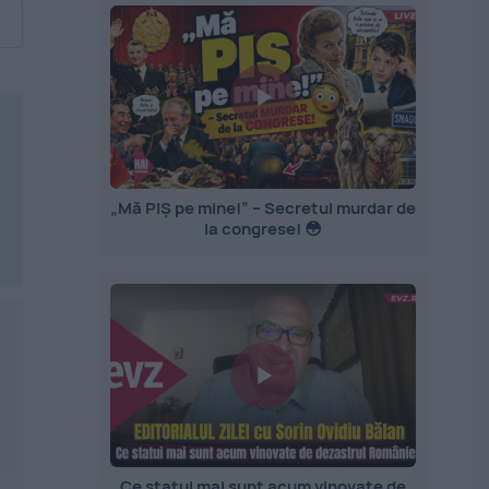
„Mă PIȘ pe mine!” – Secretul murdar de
la congrese! 😳
Ce statui mai sunt acum vinovate de