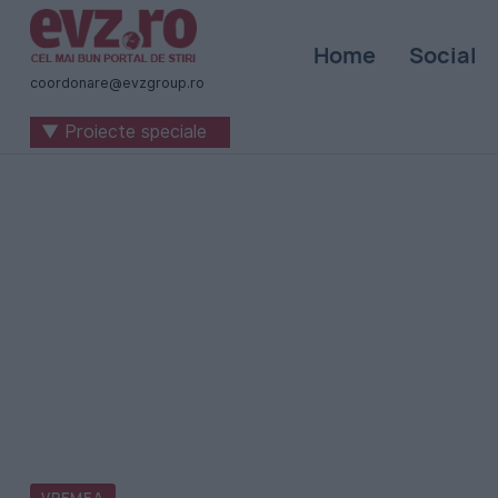
Știri
Home
Social
naționale
coordonare@evzgroup.ro
și
▼ Proiecte speciale
internaționale
|
România
-
Evenimentul
Zilei