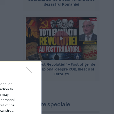
dezastrul României
„Nu a fost Revoluție!” – Fost ofițer de
contraspionaj despre KGB, Iliescu și
Teroriști
sonal or
ection to
ou may
 personal
Proiecte speciale
out of the
 downstream