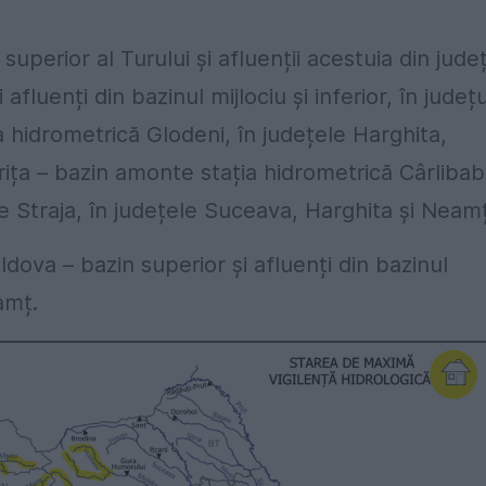
uperior al Turului și afluenții acestuia din jude
luenți din bazinul mijlociu și inferior, în județu
 hidrometrică Glodeni, în județele Harghita,
rița – bazin amonte stația hidrometrică Cârliba
te Straja, în județele Suceava, Harghita și Neamț
ldova – bazin superior și afluenți din bazinul
amț.