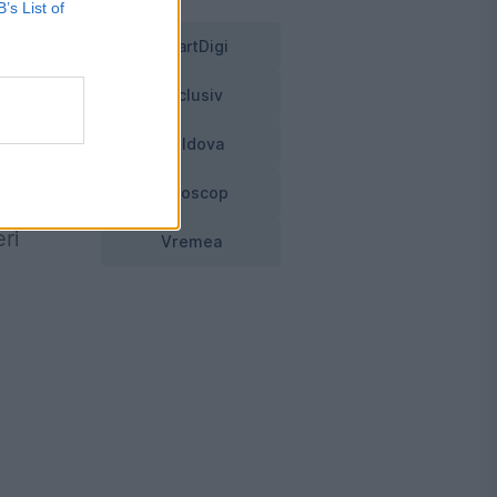
B’s List of
SmartDigi
,
Exclusiv
Moldova
i
Horoscop
ri
Vremea