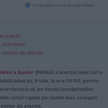
Urmărește-ne pe Google News
te județe
e avertizare
le cotelor de atenție
dărire a Apelor
(INHGA) a anunțat miercuri o
bilă până joi, 9 iulie, la ora 09:00, pentru
i avertizează că, pe fondul precipitațiilor
ile viituri rapide pe râurile mici, scurgeri
cotelor de atenție.