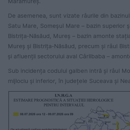
Maramureș.
De asemenea, sunt vizate râurile din bazinul s
Satu Mare, Someșul Mare – bazin superior și af
Bistrița-Năsăud, Mureș – bazin amonte stația
Mureș și Bistrița-Năsăud, precum și râul Bist
și afluenții sectorului aval Cârlibaba – amon
Sub incidența codului galben intră și râul Mo
mijlociu și inferior, în județele Suceava și Ne