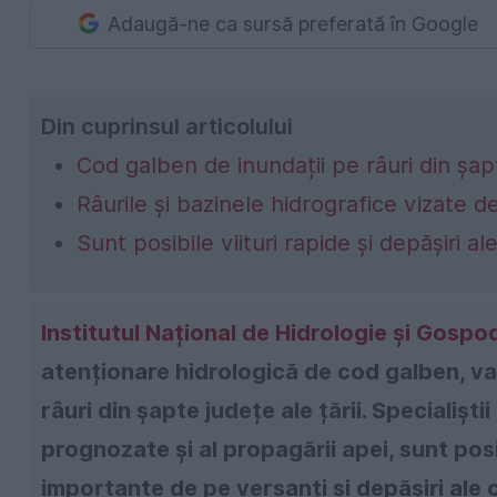
Adaugă-ne ca sursă preferată în Google
Din cuprinsul articolului
Cod galben de inundații pe râuri din șap
Râurile și bazinele hidrografice vizate d
Sunt posibile viituri rapide și depășiri a
Institutul Național de Hidrologie și Gospo
atenționare hidrologică de cod galben, vala
râuri din șapte județe ale țării. Specialiști
prognozate și al propagării apei, sunt posib
importante de pe versanți și depășiri ale 