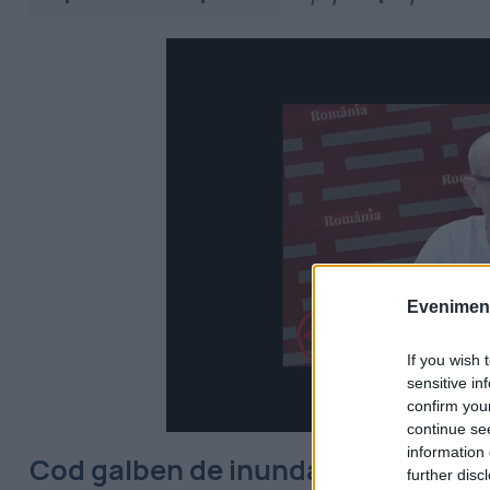
Evenimentu
If you wish 
sensitive in
confirm you
continue se
information 
Cod galben de inundații pe râuri d
further disc