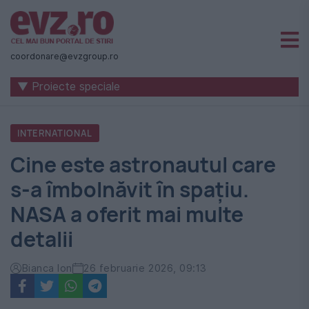
Știri
naționale
coordonare@evzgroup.ro
și
▼ Proiecte speciale
internaționale
|
INTERNATIONAL
România
Cine este astronautul care
-
s-a îmbolnăvit în spațiu.
Evenimentul
NASA a oferit mai multe
Zilei
detalii
Bianca Ion
26 februarie 2026, 09:13