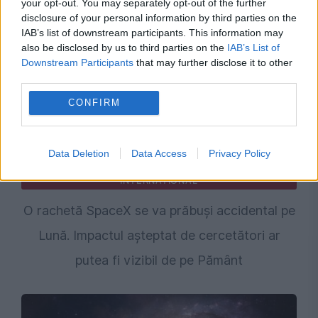
your opt-out. You may separately opt-out of the further
disclosure of your personal information by third parties on the
IAB’s list of downstream participants. This information may
also be disclosed by us to third parties on the
IAB’s List of
Downstream Participants
that may further disclose it to other
third parties.
CONFIRM
Data Deletion
Data Access
Privacy Policy
INTERNATIONAL
O rachetă SpaceX se va prăbuși accidental pe
Lună. Impactul așteptat de cercetători ar
putea fi vizibil de pe Pământ