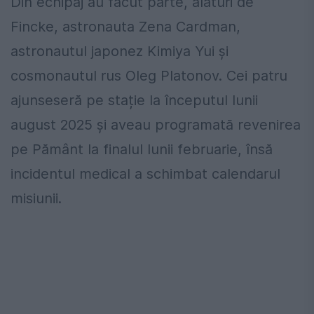
Din echipaj au făcut parte, alături de
Fincke, astronauta
Zena Cardman
,
astronautul japonez
Kimiya Yui
și
cosmonautul rus
Oleg Platonov
. Cei patru
ajunseseră pe stație la începutul lunii
august 2025 și aveau programată revenirea
pe Pământ la finalul lunii februarie, însă
incidentul medical a schimbat calendarul
misiunii.