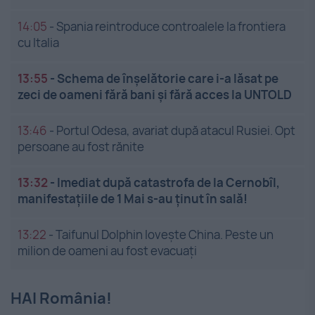
14:05
-
Spania reintroduce controalele la frontiera
cu Italia
13:55
-
Schema de înșelătorie care i-a lăsat pe
zeci de oameni fără bani și fără acces la UNTOLD
13:46
-
Portul Odesa, avariat după atacul Rusiei. Opt
persoane au fost rănite
13:32
-
Imediat după catastrofa de la Cernobîl,
manifestațiile de 1 Mai s-au ținut în sală!
13:22
-
Taifunul Dolphin lovește China. Peste un
milion de oameni au fost evacuați
HAI România!