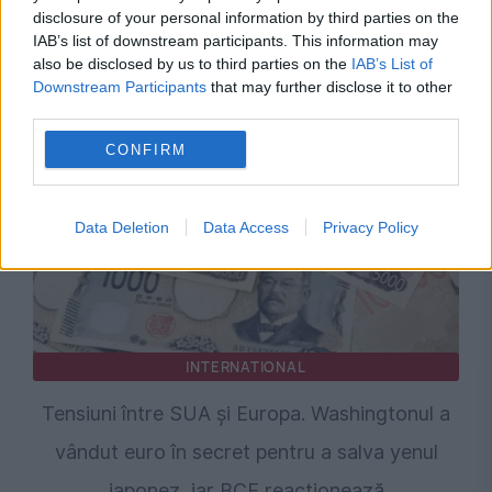
EVENIMENTUL ISTORIC
disclosure of your personal information by third parties on the
IAB’s list of downstream participants. This information may
China și caracterul fabulos al Jocurilor
also be disclosed by us to third parties on the
IAB’s List of
Downstream Participants
that may further disclose it to other
Olimpice din 2008
third parties.
CONFIRM
Data Deletion
Data Access
Privacy Policy
INTERNATIONAL
Tensiuni între SUA și Europa. Washingtonul a
vândut euro în secret pentru a salva yenul
japonez, iar BCE reacționează