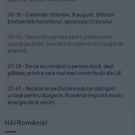
06:16
-
Calendar Ortodox, 8 august. Sfântul
Emilian Mărturisitorul, episcopul Cizicului
06:05
-
Gestul din parcare care îi poate costa
scump pe șoferi. Numărul din parbriz nu îi scapă de
amendă
23:58
-
De ce au românii o pensie mică, deși
plătesc printre cele mai mari contribuții din UE
23:43
-
Seceta de pe Dunăre aduce câștiguri
uriașe pentru Bulgaria. România importă masiv
energie de la vecini
HAI România!