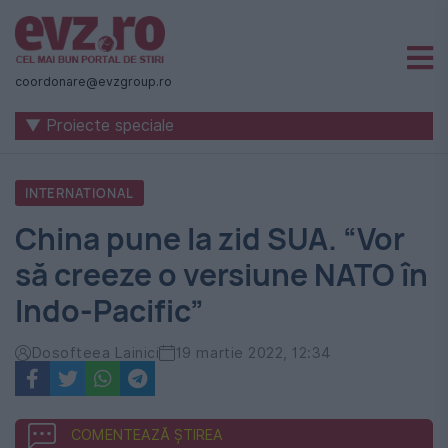
Știri
naționale
coordonare@evzgroup.ro
și
▼ Proiecte speciale
internaționale
|
INTERNATIONAL
România
China pune la zid SUA. “Vor
-
să creeze o versiune NATO în
Evenimentul
Indo-Pacific”
Zilei
Dosofteea Lainici
19 martie 2022, 12:34
COMENTEAZĂ ȘTIREA