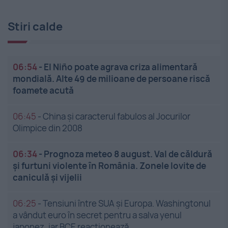
Stiri calde
06:54
-
El Niño poate agrava criza alimentară
mondială. Alte 49 de milioane de persoane riscă
foamete acută
06:45
-
China și caracterul fabulos al Jocurilor
Olimpice din 2008
06:34
-
Prognoza meteo 8 august. Val de căldură
și furtuni violente în România. Zonele lovite de
caniculă și vijelii
06:25
-
Tensiuni între SUA și Europa. Washingtonul
a vândut euro în secret pentru a salva yenul
japonez, iar BCE reacționează