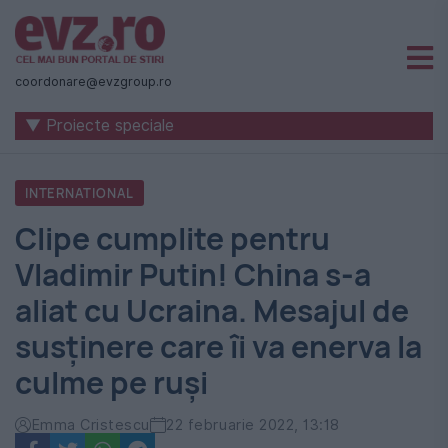
Știri
naționale
coordonare@evzgroup.ro
și
▼ Proiecte speciale
internaționale
|
INTERNATIONAL
România
Clipe cumplite pentru
-
Vladimir Putin! China s-a
Evenimentul
aliat cu Ucraina. Mesajul de
Zilei
susținere care îi va enerva la
culme pe ruși
Emma Cristescu
22 februarie 2022, 13:18