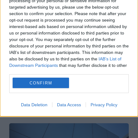
Recomandările noastre
processing of your personal or sensitive information for
targeted advertising by us, please use the below opt-out
section to confirm your selection. Please note that after your
opt-out request is processed you may continue seeing
interest-based ads based on personal information utilized by
us or personal information disclosed to third parties prior to
your opt-out. You may separately opt-out of the further
disclosure of your personal information by third parties on the
IAB’s list of downstream participants. This information may
also be disclosed by us to third parties on the
IAB’s List of
Downstream Participants
that may further disclose it to other
third parties.
CONFIRM
INTERNATIONAL
TASS susține că rușii au deconspirat 400 de
Data Deletion
Data Access
Privacy Policy
spioni NATO și ofițeri ucraineni