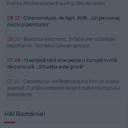
Franța. Printre suspecți sunt și 166 de minori
08:12
-
Cine conduce, de fapt, AUR: „Un personaj
nociv și periculos”
08:00
-
Buletinul electronic, în fața unei schimbări
importante. Termenul care se apropie
07:49
-
O eclipsă rară vine peste o Europă lovită
de caniculă. „Situația este gravă”
07:40
-
Cancerul lui Joe Biden a ajuns într-un stadiu
avansat. Fiul său vorbește despre suferința fostului
președinte
HAI România!