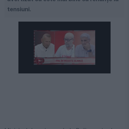
tensiuni.
Următorul videoclip în 4
Anulează