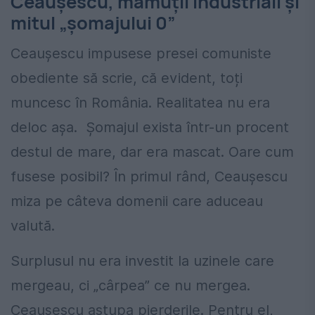
Ceaușescu, mamuții industriali și
mitul „șomajului 0”
Ceaușescu impusese presei comuniste
obediente să scrie, că evident, toți
muncesc în România. Realitatea nu era
deloc așa. Șomajul exista într-un procent
destul de mare, dar era mascat. Oare cum
fusese posibil? În primul rând, Ceaușescu
miza pe câteva domenii care aduceau
valută.
Surplusul nu era investit la uzinele care
mergeau, ci „cârpea” ce nu mergea.
Ceaușescu astupa pierderile. Pentru el,