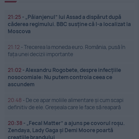
21:25
-
„Păianjenul” lui Assad a dispărut după
căderea regimului. BBC susține că l-a localizat la
Moscova
21:12
-
Trecerea la moneda euro. România, pusă în
fața unei decizii importante
21:02
-
Alexandru Rogobete, despre infecțiile
nosocomiale: Nu putem controla ceea ce
ascundem
20:48
-
De ce apar moliile alimentare și cum scapi
definitiv de ele. Greșeala care le face să reapară
20:38
-
„Fecal Matter” a ajuns pe covorul roșu.
Zendaya, Lady Gaga și Demi Moore poartă
creațiile brandului