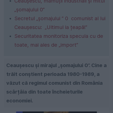
Ceaușescu, mamuții industriali și mitul
„șomajului 0”
Secretul „șomajului ” 0 comunist al lui
Ceaușescu: „Ultimul ia țeapă!”
Securitatea monitoriza specula cu de
toate, mai ales de „import”
Ceaușescu și mirajul „șomajului 0”. Cine a
trăit conștient perioada 1980-1989, a
văzut că regimul comunist din România
scârțâia din toate încheieturile
economiei.