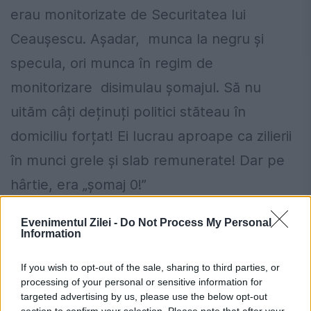
erau monitorizate de Securitatea lui
Ceaușescu. Așadar, munca la negru și
specula, ori munca în regim de
monitorizare disimulau șomajul. Să nu
uităm câți deținuți politici stăteau în
domiciliu forțat! Ei lucrau aproape ca zilierii
în munci grele și slab remunerate! Dar pe
hârtie, era „șomaj 0!”
România, în pericol de blackout? Expert
Evenimentul Zilei -
Do Not Process My Personal
Information
în energie: „Trebuie să accelerăm cât se
If you wish to opt-out of the sale, sharing to third parties, or
poate de repede acele investiții”
processing of your personal or sensitive information for
Cum verifici dacă ai datorii la Primărie?
targeted advertising by us, please use the below opt-out