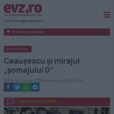
Știri
naționale
coordonare@evzgroup.ro
și
▼ Proiecte speciale
internaționale
|
EVZ SPECIAL
România
Ceaușescu și mirajul
-
„șomajului 0”
Evenimentul
Zilei
Florian Olteanu
9 februarie 2025, 19:46
COMENTEAZĂ ȘTIREA