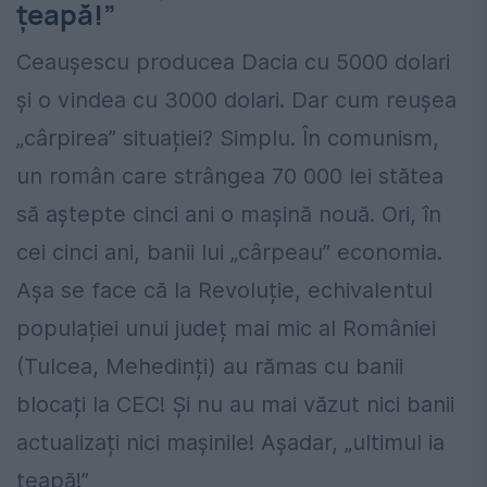
țeapă!”
Ceaușescu producea Dacia cu 5000 dolari
și o vindea cu 3000 dolari. Dar cum reușea
„cârpirea” situației? Simplu. În comunism,
un român care strângea 70 000 lei stătea
să aștepte cinci ani o mașină nouă. Ori, în
cei cinci ani, banii lui „cârpeau” economia.
Așa se face că la Revoluție, echivalentul
populației unui județ mai mic al României
(Tulcea, Mehedinți) au rămas cu banii
blocați la CEC! Și nu au mai văzut nici banii
actualizați nici mașinile! Așadar, „ultimul ia
țeapă!”