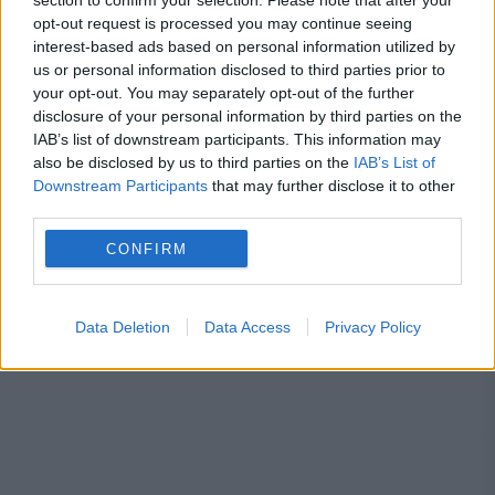
section to confirm your selection. Please note that after your
Metoda prin care afli online dacă ai
opt-out request is processed you may continue seeing
interest-based ads based on personal information utilized by
restanțe la taxe și impozite
us or personal information disclosed to third parties prior to
your opt-out. You may separately opt-out of the further
disclosure of your personal information by third parties on the
IAB’s list of downstream participants. This information may
also be disclosed by us to third parties on the
IAB’s List of
ceausescu
economie
somaj
specula
Downstream Participants
that may further disclose it to other
third parties.
CONFIRM
Data Deletion
Data Access
Privacy Policy