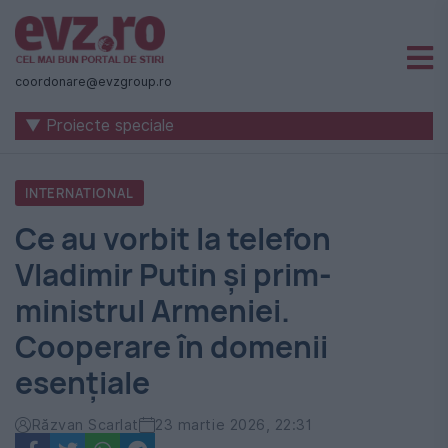
Știri
naționale
coordonare@evzgroup.ro
și
▼ Proiecte speciale
internaționale
|
INTERNATIONAL
România
Ce au vorbit la telefon
-
Vladimir Putin și prim-
Evenimentul
ministrul Armeniei.
Zilei
Cooperare în domenii
esențiale
Răzvan Scarlat
23 martie 2026, 22:31