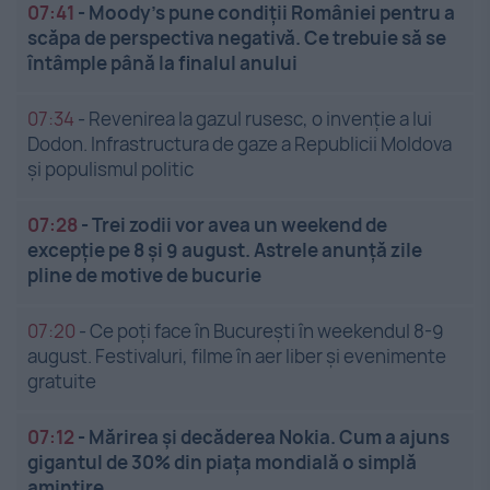
07:41
-
Moody’s pune condiții României pentru a
scăpa de perspectiva negativă. Ce trebuie să se
întâmple până la finalul anului
07:34
-
Revenirea la gazul rusesc, o invenție a lui
Dodon. Infrastructura de gaze a Republicii Moldova
și populismul politic
07:28
-
Trei zodii vor avea un weekend de
excepție pe 8 și 9 august. Astrele anunță zile
pline de motive de bucurie
07:20
-
Ce poți face în București în weekendul 8-9
august. Festivaluri, filme în aer liber și evenimente
gratuite
07:12
-
Mărirea și decăderea Nokia. Cum a ajuns
gigantul de 30% din piața mondială o simplă
amintire