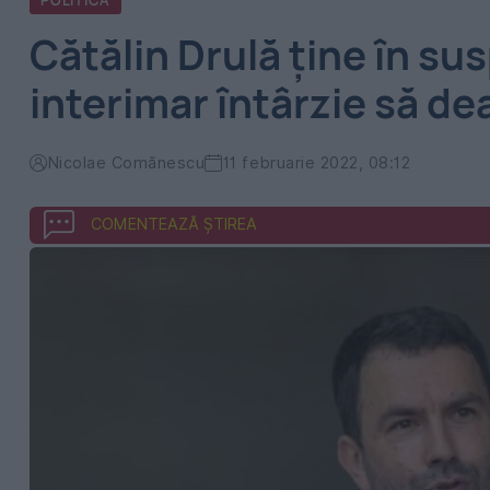
POLITICA
Cătălin Drulă ține în s
interimar întârzie să de
Nicolae Comănescu
11 februarie 2022, 08:12
COMENTEAZĂ ȘTIREA