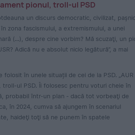
lament pionul, troll-ul PSD
deauna un discurs democratic, civilizat, paşnic
în zona fascismului, a extremismului, a unei
ară (...), despre cine vorbim? Mă scuzaţi, un pi
 USR? Adică nu e absolut nicio legătură”, a mai
 folosit în unele situații de cei de la PSD. „AUR
troll-ul PSD. Îi folosesc pentru voturi cheie în
ă, probabil într-un plan - dacă tot vorbeaţi de
n ca, în 2024, cumva să ajungem în scenariul
te, haideţi toţi să ne punem în spatele