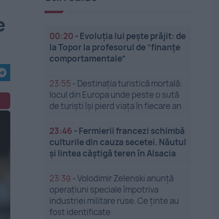
e
00:20
-
Evoluția lui pește prăjit: de
la Topor la profesorul de ”finanțe
comportamentale”
23:55
-
Destinația turistică mortală:
locul din Europa unde peste o sută
de turiști își pierd viața în fiecare an
23:46
-
Fermierii francezi schimbă
culturile din cauza secetei. Năutul
și lintea câștigă teren în Alsacia
23:39
-
Volodimir Zelenski anunță
operațiuni speciale împotriva
industriei militare ruse. Ce ținte au
fost identificate