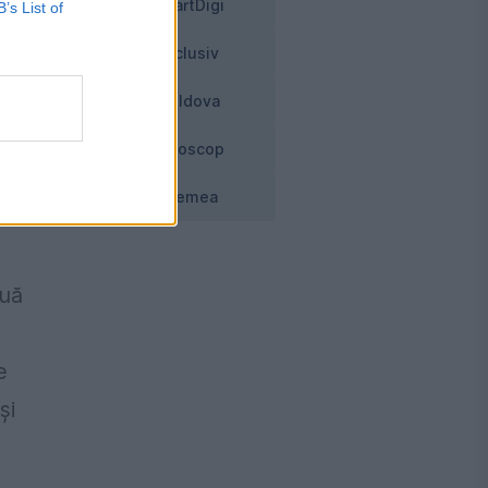
SmartDigi
B’s List of
la
Exclusiv
Moldova
Horoscop
ăd
Vremea
ouă
i
e
şi