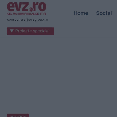
Știri
Home
Social
naționale
coordonare@evzgroup.ro
și
▼ Proiecte speciale
internaționale
|
România
-
Evenimentul
Zilei