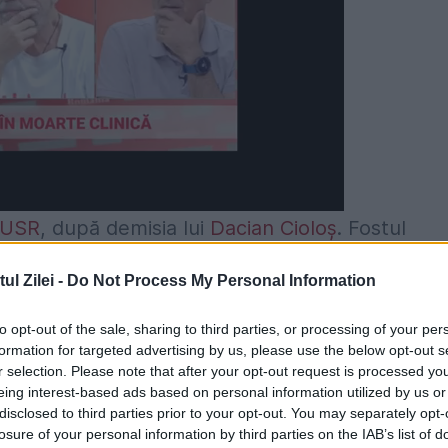
USR
, după demisia lui
Dacian Cioloș
. Fostul
anunțe dacă va candida la alegerile interne ale
l Zilei -
Do Not Process My Personal Information
a afirmat că situația trebuie clarificată, pentru 
to opt-out of the sale, sharing to third parties, or processing of your per
 nu provizoriu.
formation for targeted advertising by us, please use the below opt-out s
r selection. Please note that after your opt-out request is processed y
 repede, dar nu s-a hotărât dacă va
eing interest-based ads based on personal information utilized by us or
disclosed to third parties prior to your opt-out. You may separately opt-
losure of your personal information by third parties on the IAB’s list of