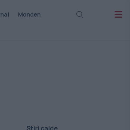
onal
Monden
Stiri calde