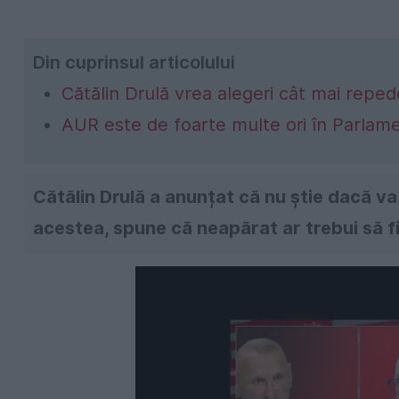
Din cuprinsul articolului
Cătălin Drulă vrea alegeri cât mai repe
AUR este de foarte multe ori în Parlame
Cătălin Drulă a anunțat că nu știe dacă va
acestea, spune că neapărat ar trebui să fi