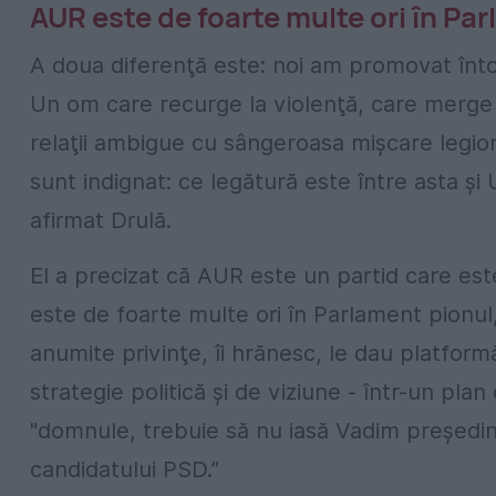
AUR este de foarte multe ori în Par
A doua diferenţă este: noi am promovat întot
Un om care recurge la violenţă, care merge 
relaţii ambigue cu sângeroasa mişcare legion
sunt indignat: ce legătură este între asta şi
afirmat Drulă.
El a precizat că AUR este un partid care este
este de foarte multe ori în Parlament pionul, 
anumite privinţe, îi hrănesc, le dau platform
strategie politică şi de viziune - într-un pla
"domnule, trebuie să nu iasă Vadim preşedin
candidatului PSD.”