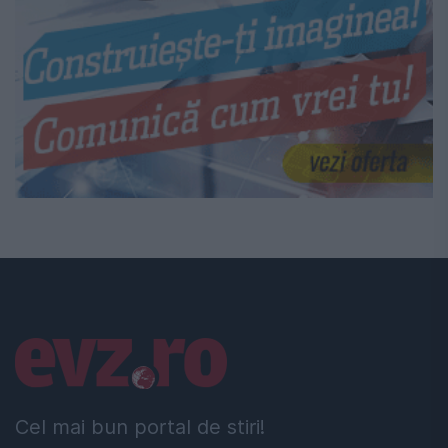
Linkuri utile
Cel mai bun portal de stiri!