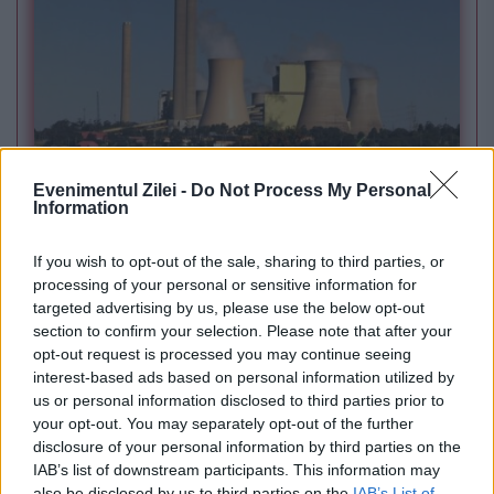
Evenimentul Zilei -
Do Not Process My Personal
POLITICA
Information
PSD cere activarea mecanismului european
If you wish to opt-out of the sale, sharing to third parties, or
de urgență pentru energie și susține
processing of your personal or sensitive information for
targeted advertising by us, please use the below opt-out
menținerea centralelor pe cărbune. Critici la
section to confirm your selection. Please note that after your
adresa lui Bolojan
opt-out request is processed you may continue seeing
interest-based ads based on personal information utilized by
us or personal information disclosed to third parties prior to
your opt-out. You may separately opt-out of the further
disclosure of your personal information by third parties on the
IAB’s list of downstream participants. This information may
also be disclosed by us to third parties on the
IAB’s List of