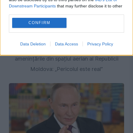
Downstream Participants
that may further disclose it to other
third parties.
CONFIRM
INTERNATIONAL
Data Deletion
Data Access
Privacy Policy
Decizia luată de Maia Sandu după
amenințările din spațiul aerian al Republicii
Moldova: „Pericolul este real”