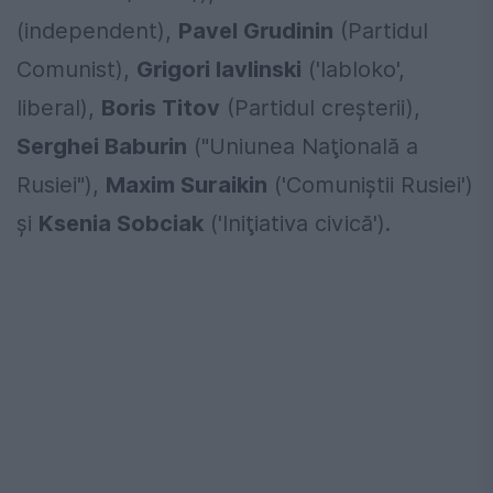
(independent),
Pavel Grudinin
(Partidul
Comunist),
Grigori Iavlinski
('Iabloko',
liberal),
Boris Titov
(Partidul creşterii),
Serghei Baburin
("Uniunea Naţională a
Rusiei"),
Maxim Suraikin
('Comuniştii Rusiei')
şi
Ksenia Sobciak
('Iniţiativa civică').