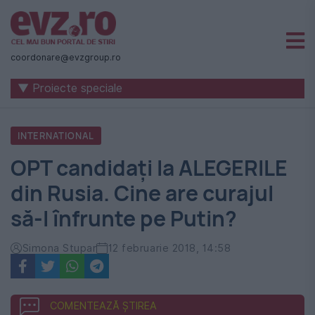
Știri
naționale
coordonare@evzgroup.ro
și
▼ Proiecte speciale
internaționale
|
INTERNATIONAL
România
OPT candidați la ALEGERILE
-
din Rusia. Cine are curajul
Evenimentul
să-l înfrunte pe Putin?
Zilei
Simona Stupar
12 februarie 2018, 14:58
COMENTEAZĂ ȘTIREA