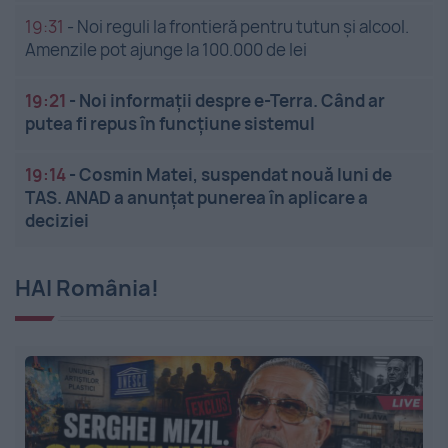
19:31
-
Noi reguli la frontieră pentru tutun și alcool.
Amenzile pot ajunge la 100.000 de lei
19:21
-
Noi informații despre e-Terra. Când ar
putea fi repus în funcțiune sistemul
19:14
-
Cosmin Matei, suspendat nouă luni de
TAS. ANAD a anunțat punerea în aplicare a
deciziei
HAI România!