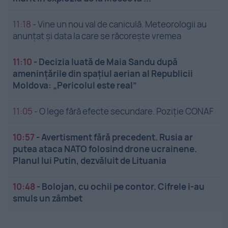
11:18
-
Vine un nou val de caniculă. Meteorologii au
anunțat și data la care se răcorește vremea
11:10
-
Decizia luată de Maia Sandu după
amenințările din spațiul aerian al Republicii
Moldova: „Pericolul este real”
11:05
-
O lege fără efecte secundare. Poziție CONAF
10:57
-
Avertisment fără precedent. Rusia ar
putea ataca NATO folosind drone ucrainene.
Planul lui Putin, dezvăluit de Lituania
10:48
-
Bolojan, cu ochii pe contor. Cifrele i-au
smuls un zâmbet