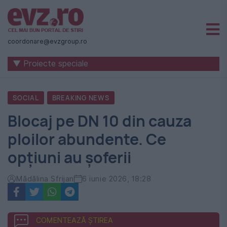
Știri
naționale
coordonare@evzgroup.ro
și
▼ Proiecte speciale
internaționale
|
SOCIAL
BREAKING NEWS
România
Blocaj pe DN 10 din cauza
-
ploilor abundente. Ce
Evenimentul
opțiuni au șoferii
Zilei
Mădălina Sfrijan
6 iunie 2026, 18:28
COMENTEAZĂ ȘTIREA