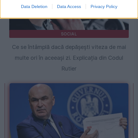
Data Deletion
Data Access
Privacy Policy
SOCIAL
Ce se întâmplă dacă depășești viteza de mai
multe ori în aceeași zi. Explicația din Codul
Rutier