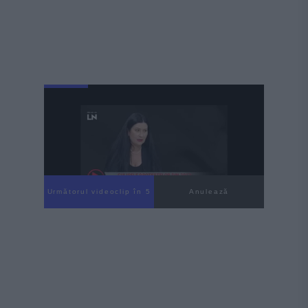
Următorul videoclip în 4
Anulează