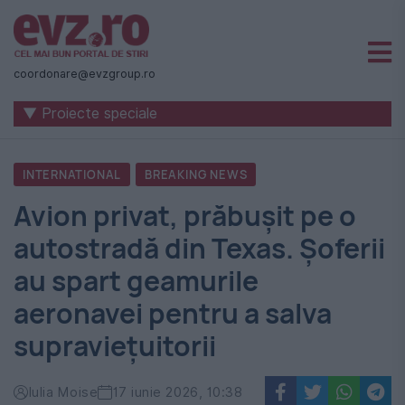
Știri
naționale
coordonare@evzgroup.ro
și
▼ Proiecte speciale
internaționale
|
INTERNATIONAL
BREAKING NEWS
România
Avion privat, prăbușit pe o
-
autostradă din Texas. Șoferii
Evenimentul
au spart geamurile
Zilei
aeronavei pentru a salva
supraviețuitorii
Iulia Moise
17 iunie 2026, 10:38