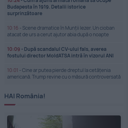
10:24
-
Cum a ajuns armata română să ocupe
Budapesta în 1919. Detalii istorice
surprinzătoare
10:16
-
Scene dramatice în Munții Iezer. Un cioban
atacat de urs a cerut ajutor abia după o noapte
10:09
-
După scandalul CV-ului fals, averea
fostului director MoldATSA intră în vizorul ANI
10:01
-
Cine ar putea pierde dreptul la cetățenia
americană. Trump revine cu o măsură controversată
HAI România!