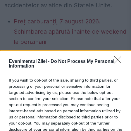
accidentelor aviatice din Statele Unite.
Preț carburanți, 7 august 2026.
Schimbarea apărută înainte de weekend
la benzinării
141 de localități au impus restricții la apă.
Evenimentul Zilei -
Do Not Process My Personal
Lista cu râurile și zonele afectate
Information
If you wish to opt-out of the sale, sharing to third parties, or
processing of your personal or sensitive information for
targeted advertising by us, please use the below opt-out
avion
mort
pasageri
prabusit
section to confirm your selection. Please note that after your
opt-out request is processed you may continue seeing
interest-based ads based on personal information utilized by
us or personal information disclosed to third parties prior to
your opt-out. You may separately opt-out of the further
disclosure of your personal information by third parties on the