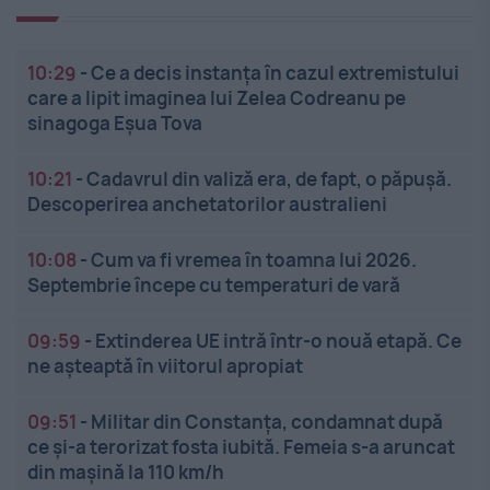
10:29
-
Ce a decis instanța în cazul extremistului
care a lipit imaginea lui Zelea Codreanu pe
sinagoga Eșua Tova
10:21
-
Cadavrul din valiză era, de fapt, o păpușă.
Descoperirea anchetatorilor australieni
10:08
-
Cum va fi vremea în toamna lui 2026.
Septembrie începe cu temperaturi de vară
09:59
-
Extinderea UE intră într-o nouă etapă. Ce
ne așteaptă în viitorul apropiat
09:51
-
Militar din Constanța, condamnat după
ce și-a terorizat fosta iubită. Femeia s-a aruncat
din mașină la 110 km/h