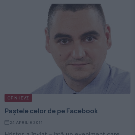
OPINII EVZ
Paştele celor de pe Facebook
24 APRILIE 2011
Hristos a înviat – iată un eveniment care,