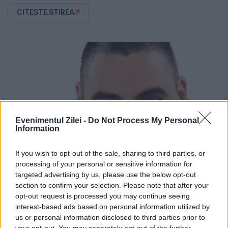
CITESTE STIREA
Evenimentul Zilei -
Do Not Process My Personal
Information
If you wish to opt-out of the sale, sharing to third parties, or
processing of your personal or sensitive information for
targeted advertising by us, please use the below opt-out
section to confirm your selection. Please note that after your
opt-out request is processed you may continue seeing
OPINII EVZ
interest-based ads based on personal information utilized by
us or personal information disclosed to third parties prior to
URGENT! Vezi aici ultima prostituţie de
your opt-out. You may separately opt-out of the further