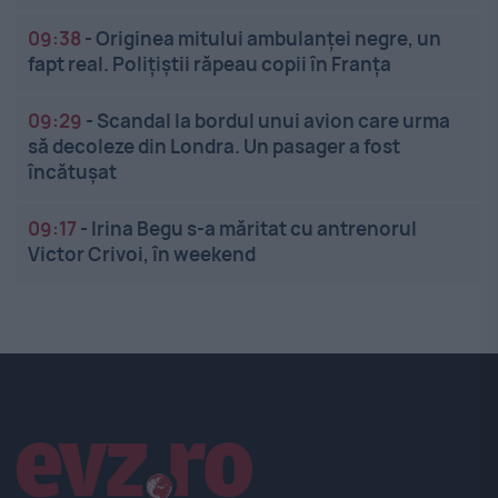
09:38
-
Originea mitului ambulanței negre, un
fapt real. Polițiștii răpeau copii în Franța
09:29
-
Scandal la bordul unui avion care urma
să decoleze din Londra. Un pasager a fost
încătușat
09:17
-
Irina Begu s-a măritat cu antrenorul
Victor Crivoi, în weekend
Linkuri utile