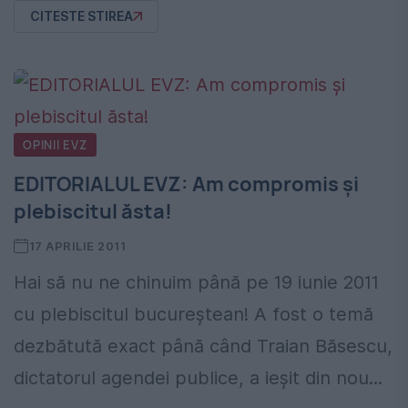
CITESTE STIREA
OPINII EVZ
EDITORIALUL EVZ: Am compromis şi
plebiscitul ăsta!
17 APRILIE 2011
Hai să nu ne chinuim până pe 19 iunie 2011
cu plebiscitul bucureştean! A fost o temă
dezbătută exact până când Traian Băsescu,
dictatorul agendei publice, a ieşit din nou...