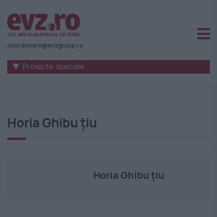
Știri
naționale
coordonare@evzgroup.ro
și
▼ Proiecte speciale
internaționale
|
România
Horia Ghibu ţiu
-
Evenimentul
Zilei
Horia Ghibu ţiu