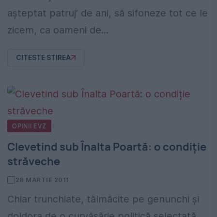
aşteptat patruj’ de ani, să sifoneze tot ce le
zicem, ca oameni de...
CITESTE STIREA
OPINII EVZ
Clevetind sub Înalta Poartă: o condiție
străveche
28 MARTIE 2011
Chiar trunchiate, tălmăcite pe genunchi și
doldora de o curvăsărie politică selectată