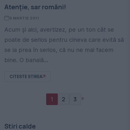
Atenţie, sar români!
9 MARTIE 2011
Acum şi aici, avertizez, pe un ton cât se
poate de serios pentru cineva care evită să
se ia prea în serios, că nu ne mai facem
bine. O banală...
CITESTE STIREA
»
1
2
3
Stiri calde