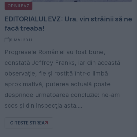
OPINII EVZ
EDITORIALUL EVZ: Ura, vin străinii să ne
facă treaba!
9 MAI 2011
Progresele României au fost bune,
constată Jeffrey Franks, iar din această
observaţie, fie şi rostită într-o limbă
aproximativă, puterea actuală poate
desprinde următoarea concluzie: ne-am
scos şi din inspecţia asta....
CITESTE STIREA