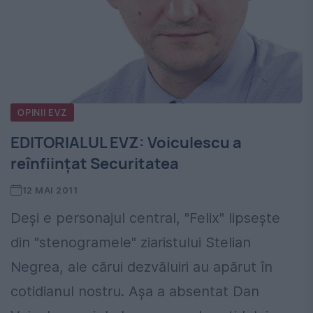
OPINII EVZ
EDITORIALUL EVZ: Voiculescu a
reînfiinţat Securitatea
12 MAI 2011
Deşi e personajul central, "Felix" lipseşte
din "stenogramele" ziaristului Stelian
Negrea, ale cărui dezvăluiri au apărut în
cotidianul nostru. Aşa a absentat Dan