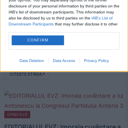
presă!
disclosure of your personal information by third parties on the
IAB’s list of downstream participants. This information may
12 APRILIE 2011
also be disclosed by us to third parties on the
IAB’s List of
Downstream Participants
that may further disclose it to other
Pe net, nu trebuie să te scarpini în creştet
third parties.
ori la subsuoară cu gesturi largi în văzul
CONFIRM
tuturor, ci doar să foloseşti, pervers şi cu
bună ştiinţă, cuvinte-cârlig. Dacă la...
Data Deletion
Data Access
Privacy Policy
CITESTE STIREA
OPINII EVZ
EDITORIALUL EVZ: Imorala cuvântare a