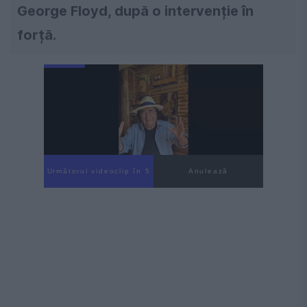
George Floyd, după o intervenție în
forță.
Următorul videoclip în 4
Anulează