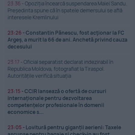
23:36
-
Opoziția încearcă suspendarea Maiei Sandu.
Președinta spune că în spatele demersului se află
interesele Kremlinului
23:26
-
Constantin Pănescu, fost acționar la FC
Argeș, a murit la 66 de ani. Anchetă privind cauza
decesului
23:17
-
Oficial separatist declarat indezirabil în
Republica Moldova, fotografiat la Tiraspol.
Autoritățile verifică situația
23:15
-
CCIR lansează o ofertă de cursuri
internaționale pentru dezvoltarea
competențelor profesionale în domenii
economice s...
23:05
-
Lovitură pentru giganții aerieni: Taxele
ascunse pentru bagaje și check-in au fost