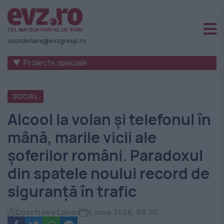
Știri
naționale
coordonare@evzgroup.ro
și
▼ Proiecte speciale
internaționale
|
SOCIAL
România
Alcool la volan și telefonul în
-
mână, marile vicii ale
Evenimentul
șoferilor români. Paradoxul
Zilei
din spatele noului record de
siguranță în trafic
Dosofteea Lainici
6 iunie 2026, 08:50