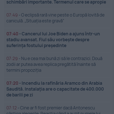
schimbări importante. Termenul care se apropie
07:49
-
O eclipsă rară vine peste o Europă lovită de
caniculă. „Situația este gravă”
07:40
-
Cancerul lui Joe Biden a ajuns într-un
stadiu avansat. Fiul său vorbește despre
suferința fostului președinte
07:29
-
Nu e cea mai bună zi să le contrazici. Două
zodii ar putea avea replica pregătită înainte să
termini propoziția
07:20
-
Incendiu la rafinăria Aramco din Arabia
Saudită. Instalația are o capacitate de 400.000
de barili pe zi
07:12
-
Cine ar fi fost premier dacă Antonescu
câștiga alegerile. Reacția când a auzit numele lui