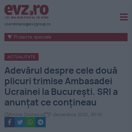
Știri
naționale
coordonare@evzgroup.ro
și
▼ Proiecte speciale
internaționale
|
ACTUALITATE
România
Adevărul despre cele două
-
plicuri trimise Ambasadei
Evenimentul
Ucrainei la București. SRI a
Zilei
anunțat ce conțineau
Emma Cristescu
7 decembrie 2022, 20:10