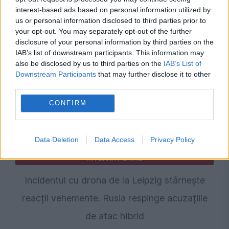
interest-based ads based on personal information utilized by
Recomandările noastre
us or personal information disclosed to third parties prior to
your opt-out. You may separately opt-out of the further
disclosure of your personal information by third parties on the
IAB’s list of downstream participants. This information may
also be disclosed by us to third parties on the
IAB’s List of
Downstream Participants
that may further disclose it to other
third parties.
CONFIRM
Data Deletion
Data Access
Privacy Policy
INTERNATIONAL
Incidentul cu drona de la Leipzig stârnește
reacții vehemente. Rusia respinge acuzațiile
de atac hibrid