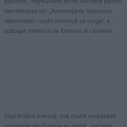
pachete”, îngreunând astfel ancheta pentru
identificarea lor. „Ameninţările împotriva
diplomaţilor noştri continuă să curgă”, a
adăugat ministrul de Externe al Ucrainei.
Săptămâna trecută, mai multe ambasade
ucrainene din Europa au primit „pachete