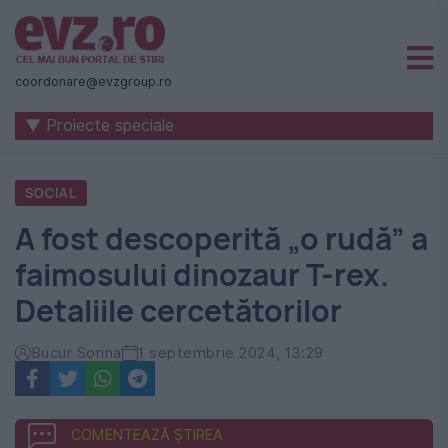
Știri
naționale
coordonare@evzgroup.ro
și
▼ Proiecte speciale
internaționale
|
SOCIAL
România
A fost descoperită „o rudă” a
-
faimosului dinozaur T-rex.
Evenimentul
Detaliile cercetătorilor
Zilei
Bucur Sorina
1 septembrie 2024, 13:29
COMENTEAZĂ ȘTIREA