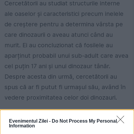
Cercetătorii au studiat structurile interne
ale oaselor și caracteristici precum inelele
de creștere pentru a determina vârsta pe
care dinozaurii o aveau atunci când au
murit. Ei au concluzionat că fosilele au
aparținut probabil unui sub-adult care avea
cel puțin 17 ani și unui dinozaur tânăr.
Despre acesta din urmă, cercetătorii au
spus că ar fi putut fi urmașul său, având în
vedere proximitatea celor doi dinozauri.
Evenimentul Zilei -
Do Not Process My Personal
Information