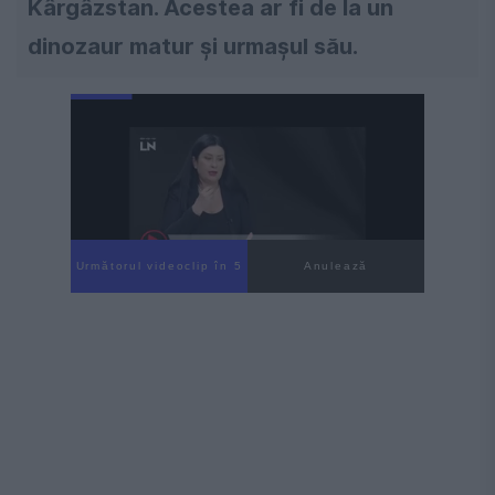
Kârgâzstan. Acestea ar fi de la un
dinozaur matur și urmașul său.
Următorul videoclip în 4
Anulează