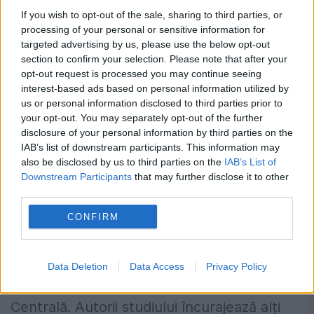
If you wish to opt-out of the sale, sharing to third parties, or
processing of your personal or sensitive information for
targeted advertising by us, please use the below opt-out
section to confirm your selection. Please note that after your
opt-out request is processed you may continue seeing
interest-based ads based on personal information utilized by
us or personal information disclosed to third parties prior to
your opt-out. You may separately opt-out of the further
„Această asociere sugerează că puii de
disclosure of your personal information by third parties on the
Alpkarakush călătoreau împreună cu adulții
IAB’s list of downstream participants. This information may
also be disclosed by us to third parties on the
IAB’s List of
cel puțin până la un stadiu sub-adult
Downstream Participants
that may further disclose it to other
third parties.
timpuriu”, au scris autorii în studiu, conform
CONFIRM
livescience.com
.
Oamenii de știință mai au încă multe de
Data Deletion
Data Access
Privacy Policy
învățat despre teropodele jurasice din Asia
Centrală. Autorii studiului încurajează alți