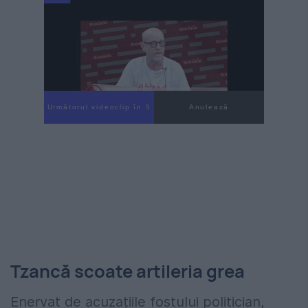
Următorul videoclip în 4
Anulează
Tzancă scoate artileria grea
Enervat de acuzațiile fostului politician,