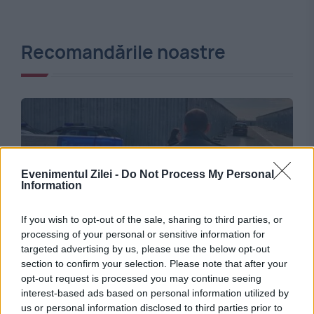
Recomandările noastre
Evenimentul Zilei -
Do Not Process My Personal
Information
If you wish to opt-out of the sale, sharing to third parties, or
processing of your personal or sensitive information for
JUSTITIE
targeted advertising by us, please use the below opt-out
section to confirm your selection. Please note that after your
Schema de evaziune fiscală care s-a încheiat
opt-out request is processed you may continue seeing
fără proces. Ce i-a salvat pe cei cinci acuzați
interest-based ads based on personal information utilized by
us or personal information disclosed to third parties prior to