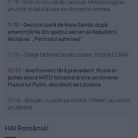
11:18
-
Vine un nou val de caniculă. Meteorologii au
anunțat și data la care se răcorește vremea
11:10
-
Decizia luată de Maia Sandu după
amenințările din spațiul aerian al Republicii
Moldova: „Pericolul este real”
11:05
-
O lege fără efecte secundare. Poziție CONAF
10:57
-
Avertisment fără precedent. Rusia ar
putea ataca NATO folosind drone ucrainene.
Planul lui Putin, dezvăluit de Lituania
10:48
-
Bolojan, cu ochii pe contor. Cifrele i-au smuls
un zâmbet
HAI România!