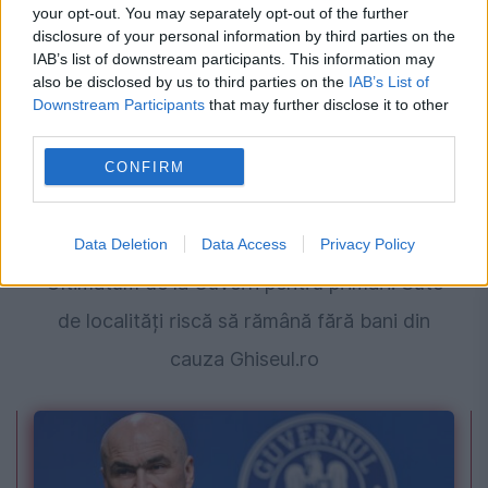
your opt-out. You may separately opt-out of the further
disclosure of your personal information by third parties on the
IAB’s list of downstream participants. This information may
also be disclosed by us to third parties on the
IAB’s List of
Downstream Participants
that may further disclose it to other
third parties.
CONFIRM
POLITICA
Data Deletion
Data Access
Privacy Policy
Ultimatum de la Guvern pentru primari. Sute
de localități riscă să rămână fără bani din
cauza Ghiseul.ro