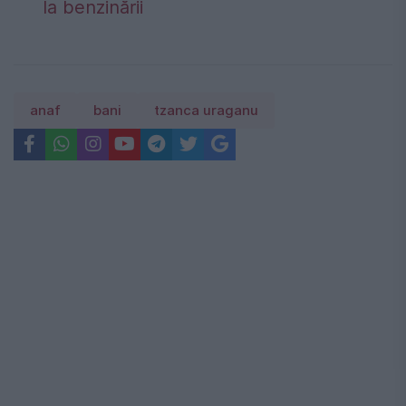
la benzinării
anaf
bani
tzanca uraganu