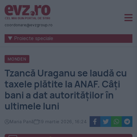
Știri
naționale
coordonare@evzgroup.ro
și
▼ Proiecte speciale
internaționale
|
MONDEN
România
⁠Tzancă Uraganu se laudă cu
-
taxele plătite la ANAF. Câți
Evenimentul
bani a dat autorităților în
Zilei
ultimele luni
Maria Pană
19 martie 2026, 16:24