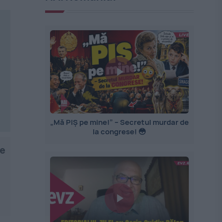
„Mă PIȘ pe mine!” – Secretul murdar de
la congrese! 😳
de