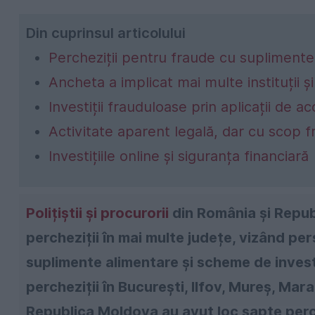
Din cuprinsul articolului
Percheziții pentru fraude cu suplimente a
Ancheta a implicat mai multe instituții ș
Investiții frauduloase prin aplicații de ac
Activitate aparent legală, dar cu scop 
Investițiile online și siguranța financiară
Polițiștii și procurorii
din România și Repub
percheziții în mai multe județe, vizând p
suplimente alimentare și scheme de investi
percheziții în București, Ilfov, Mureș, Mar
Republica Moldova au avut loc șapte perch