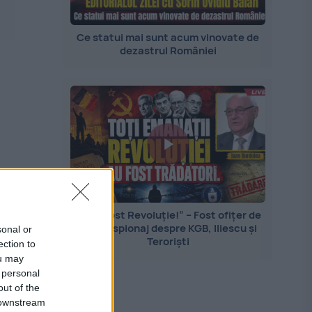
Ce statui mai sunt acum vinovate de
dezastrul României
„Nu a fost Revoluție!” – Fost ofițer de
contraspionaj despre KGB, Iliescu și
sonal or
Teroriști
ection to
ou may
 personal
out of the
 downstream