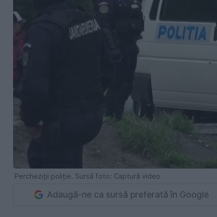
Percheziții poliție. Sursă foto: Captură video
Adaugă-ne ca sursă preferată în Google