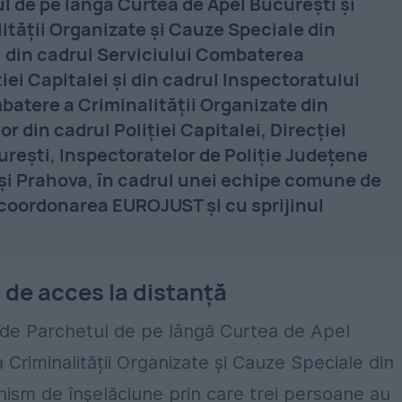
l de pe lângă Curtea de Apel București și
tății Organizate și Cauze Speciale din
i din cadrul Serviciului Combaterea
iei Capitalei și din cadrul Inspectoratului
mbatere a Criminalității Organizate din
r din cadrul Poliției Capitalei, Direcției
rești, Inspectoratelor de Poliție Județene
 și Prahova, în cadrul unei echipe comune de
 coordonarea EUROJUST și cu sprijinul
i de acces la distanță
 de Parchetul de pe lângă Curtea de Apel
riminalității Organizate și Cauze Speciale din
ism de înșelăciune prin care trei persoane au