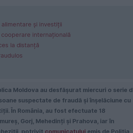
limentare și investiții
i cooperare internațională
ces la distanță
fraudulos
lica Moldova au desfășurat miercuri o serie 
ersoane suspectate de fraudă și înșelăciune cu
ții. În România, au fost efectuate 18
amureș, Gorj, Mehedinți și Prahova, iar în
eziții, potrivit
comunicatului
emis de Poliția