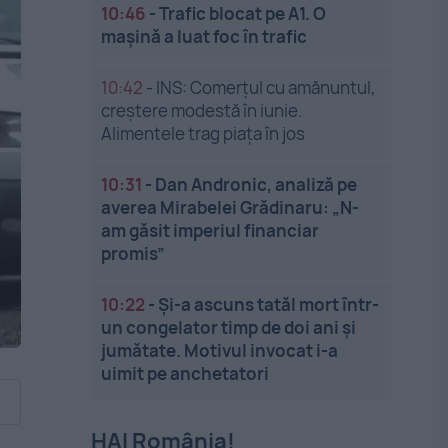
10:46
-
Trafic blocat pe A1. O
mașină a luat foc în trafic
10:42
-
INS: Comerțul cu amănuntul,
creștere modestă în iunie.
Alimentele trag piața în jos
10:31
-
Dan Andronic, analiză pe
averea Mirabelei Grădinaru: „N-
am găsit imperiul financiar
promis”
10:22
-
Și-a ascuns tatăl mort într-
un congelator timp de doi ani și
jumătate. Motivul invocat i-a
uimit pe anchetatori
HAI România!