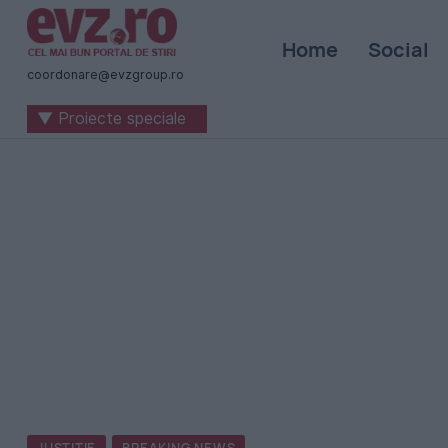
Știri
Home
Social
naționale
coordonare@evzgroup.ro
și
▼ Proiecte speciale
internaționale
|
România
-
Evenimentul
Zilei