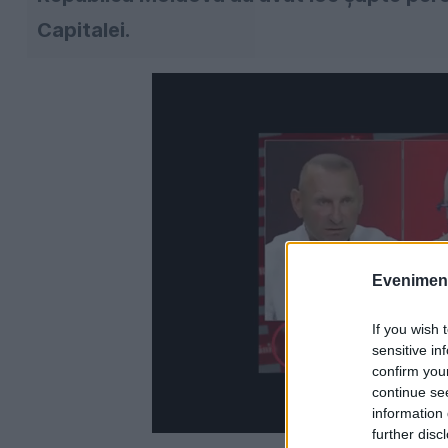
Capitalei.
Evenimentu
If you wish 
sensitive in
confirm you
continue se
information 
further disc