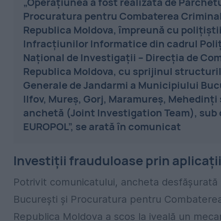
„Operațiunea a fost realizată de Parchetu
Procuratura pentru Combaterea Criminali
Republica Moldova, împreună cu polițiști
Infracțiunilor Informatice din cadrul Poliț
Național de Investigații – Direcția de Co
Republica Moldova, cu sprijinul structurilo
Generale de Jandarmi a Municipiului Bucu
Ilfov, Mureș, Gorj, Maramureș, Mehedinți
anchetă (Joint Investigation Team), sub
EUROPOL”, se arată în comunicat
Investiții frauduloase prin aplicați
Potrivit comunicatului, ancheta desfășurată
București și Procuratura pentru Combaterea C
Republica Moldova a scos la iveală un mecan