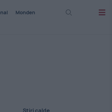
onal
Monden
Stiri calde