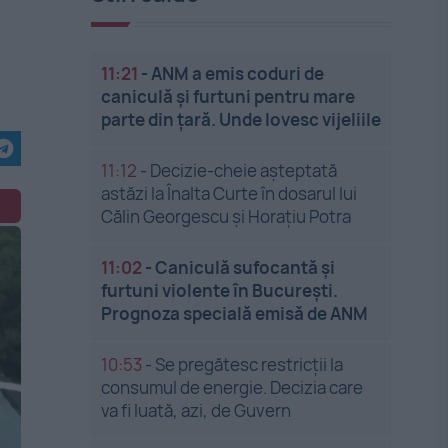
11:21
-
ANM a emis coduri de
caniculă și furtuni pentru mare
parte din țară. Unde lovesc vijeliile
11:12
-
Decizie-cheie așteptată
astăzi la Înalta Curte în dosarul lui
Călin Georgescu și Horațiu Potra
11:02
-
Caniculă sufocantă și
furtuni violente în București.
Prognoza specială emisă de ANM
10:53
-
Se pregătesc restricții la
consumul de energie. Decizia care
va fi luată, azi, de Guvern