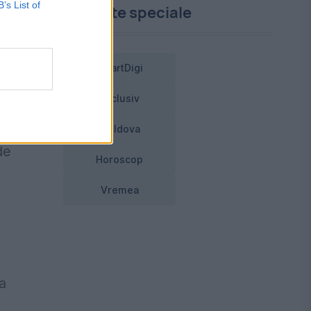
B’s List of
Proiecte speciale
ru
SmartDigi
Exclusiv
Moldova
de
Horoscop
Vremea
a