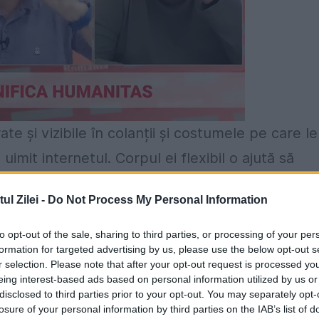
 și vizibile în colanții și costumele pe care le
mit internetul. Corpul ei flexibil o ajută să
 să atragă atenția bărbaților dar și a pasionațilo
l Zilei -
Do Not Process My Personal Information
to opt-out of the sale, sharing to third parties, or processing of your per
graful brazilian Marcos Alberti, aclamat pentru
formation for targeted advertising by us, please use the below opt-out s
r selection. Please note that after your opt-out request is processed y
l de alcool cu moderație, a pornit într-o nouă
eing interest-based ads based on personal information utilized by us or
de viața sexuală.
Masturbare şi orgasm într-un
disclosed to third parties prior to your opt-out. You may separately opt-
losure of your personal information by third parties on the IAB’s list of
serverele Google – Galerie foto