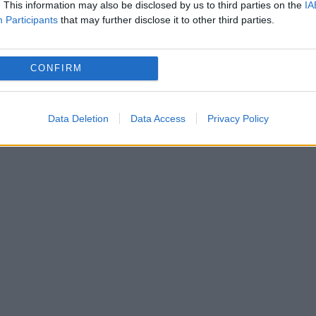
. This information may also be disclosed by us to third parties on the
IA
Participants
that may further disclose it to other third parties.
corpurile lor, mai ales după ce le-au lucrat o
rfecte.
FETELE cu PĂTRĂȚELE și POSTERIOAR
CONFIRM
RȚĂ – Galerie foto
Data Deletion
Data Access
Privacy Policy