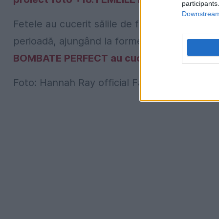
participants
Downstream 
Fetele au cucerit sălile de forță cu ideile și 
perioadă, ajungând la forme bombate și pe
BOMBATE PERFECT au cucerit SĂLILE de FO
Foto: Hannah Ray official Facebook