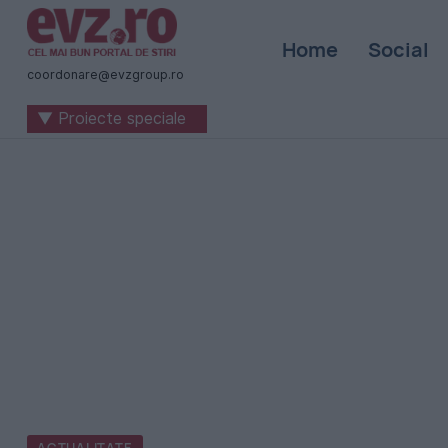
Știri
Home
Social
naționale
coordonare@evzgroup.ro
și
▼ Proiecte speciale
internaționale
|
România
-
Evenimentul
Zilei