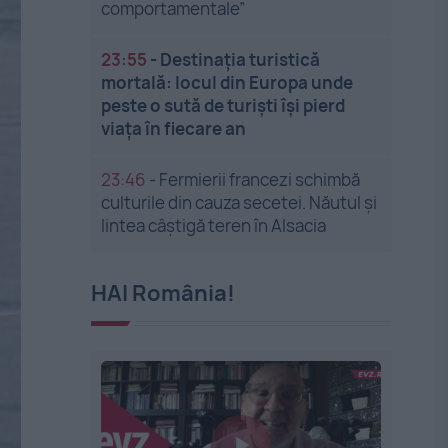
comportamentale”
23:55
-
Destinația turistică
mortală: locul din Europa unde
peste o sută de turiști își pierd
viața în fiecare an
23:46
-
Fermierii francezi schimbă
culturile din cauza secetei. Năutul și
lintea câștigă teren în Alsacia
HAI România!