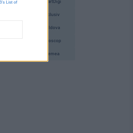
SmartDigi
B’s List of
Exclusiv
E
Moldova
Horoscop
Vremea