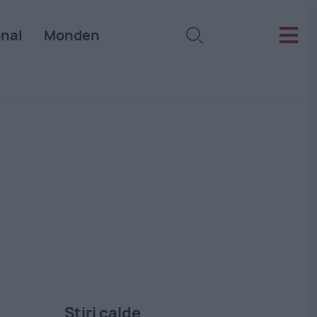
onal
Monden
Stiri calde