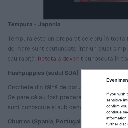
Tempura - Japonia
Tempura este un preparat celebru în toată l
de mare sunt scufundate într-un aluat simplu 
sau rapiță.
Rețeta a devenit
cunoscută în toa
Hushpuppies (sudul SUA)
Evenimentu
Crochete din făină de porumb care în mod tr
If you wish 
Se pare că au fost preparate pentru prima da
sensitive in
confirm you
sunt cunoscute și sub denumirea de "diavolul
continue se
information 
Churros (Spania, Portugalia, America Latin
further disc