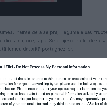
umea. Înainte de a se prăji, legumele sau fruct
din făină, ou și apă. Se prăjesc în ulei de sus
tă lumea datorită portughezilor.
l Zilei -
Do Not Process My Personal Information
adițional sunt o garnitură perfectă pentru peșt
to opt-out of the sale, sharing to third parties, or processing of your per
tă în sudul SUA în timpul Războiului Civil. Mai
formation for targeted advertising by us, please use the below opt-out s
r selection. Please note that after your opt-out request is processed y
 roșu" în Florida și Georgia.
eing interest-based ads based on personal information utilized by us or
disclosed to third parties prior to your opt-out. You may separately opt-
ă)
losure of your personal information by third parties on the IAB’s list of