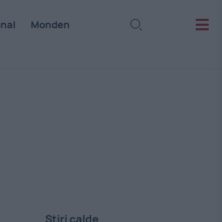
onal
Monden
Stiri calde