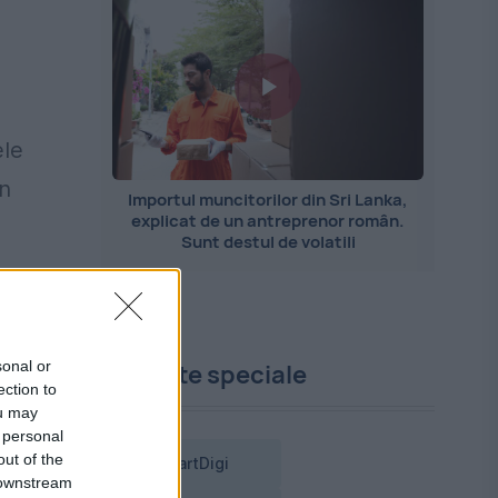
ele
an
Importul muncitorilor din Sri Lanka,
explicat de un antreprenor român.
Sunt destul de volatili
e.
sonal or
Proiecte speciale
ection to
ou may
 personal
out of the
SmartDigi
 downstream