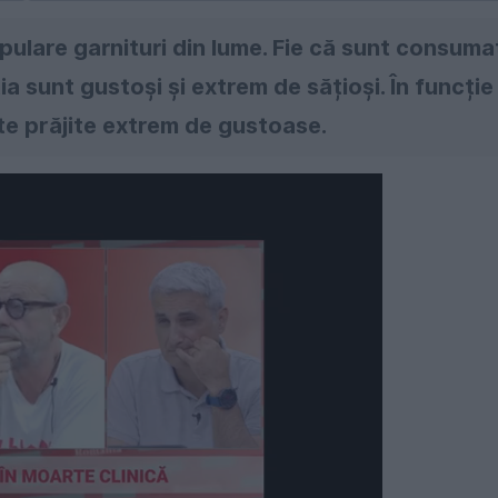
opulare garnituri din lume. Fie că sunt consuma
ia sunt gustoși și extrem de sățioși. În funcție
te prăjite extrem de gustoase.