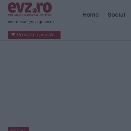
Știri
Home
Social
naționale
coordonare@evzgroup.ro
și
▼ Proiecte speciale
internaționale
|
România
-
Evenimentul
Zilei