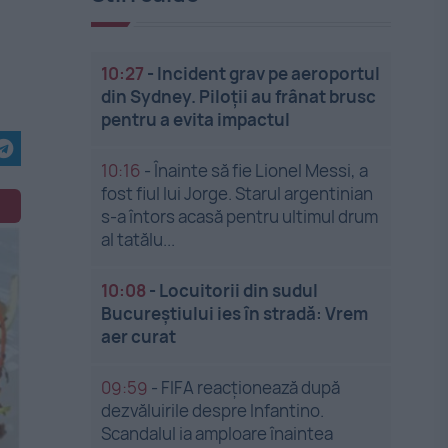
10:27
-
Incident grav pe aeroportul
din Sydney. Piloții au frânat brusc
pentru a evita impactul
10:16
-
Înainte să fie Lionel Messi, a
fost fiul lui Jorge. Starul argentinian
s-a întors acasă pentru ultimul drum
al tatălu...
10:08
-
Locuitorii din sudul
Bucureștiului ies în stradă: Vrem
aer curat
09:59
-
FIFA reacționează după
dezvăluirile despre Infantino.
Scandalul ia amploare înaintea