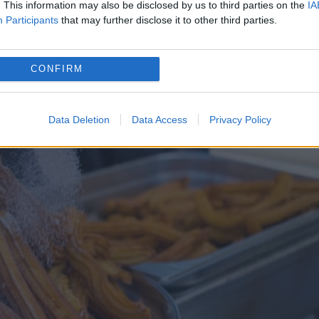
. This information may also be disclosed by us to third parties on the
IA
 Portugalia. Sunt niște batoane dulci din aluat
Participants
that may further disclose it to other third parties.
 gustare.
CONFIRM
Data Deletion
Data Access
Privacy Policy