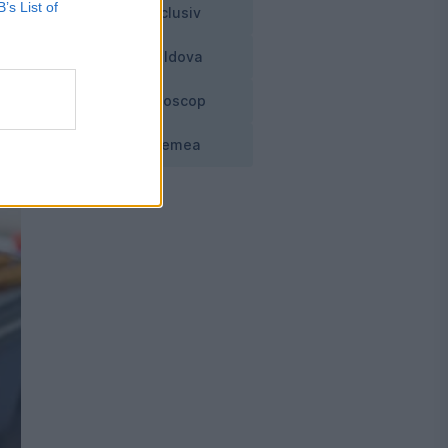
B’s List of
Exclusiv
Moldova
Horoscop
Vremea