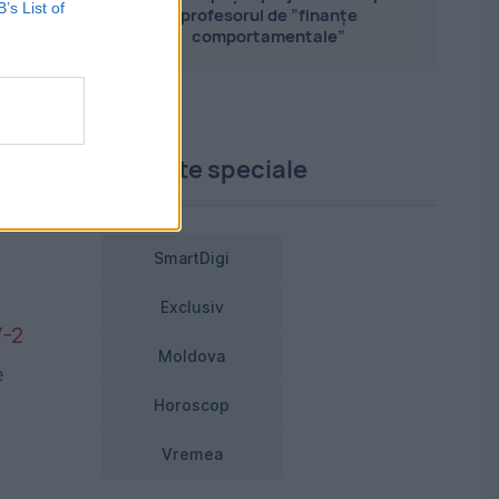
B’s List of
n
profesorul de ”finanțe
comportamentale”
 în
Proiecte speciale
SmartDigi
Exclusiv
-2
Moldova
e
Horoscop
Vremea