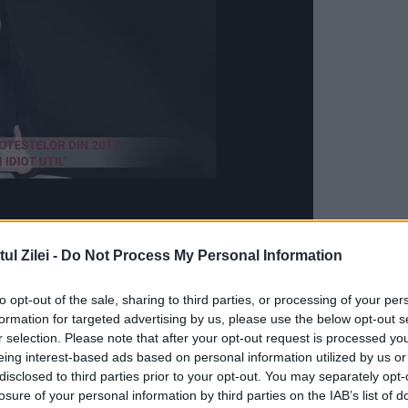
robat, vineri, administrarea
celei de-a treia doz
l Zilei -
Do Not Process My Personal Information
ii vaccinați cu schemă completă
care doresc 
to opt-out of the sale, sharing to third parties, or processing of your per
dministrarea celei de-a doua doze,
formation for targeted advertising by us, please use the below opt-out s
r selection. Please note that after your opt-out request is processed y
eing interest-based ads based on personal information utilized by us or
disclosed to third parties prior to your opt-out. You may separately opt-
protecții continue împotriva
Covid-19
,
inclusiv
losure of your personal information by third parties on the IAB’s list of