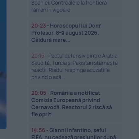
Spaniei. Controalele la frontieră
rămân în vigoare
20:23
-
Horoscopul lui Dom’
Profesor, 8-9 august 2026.
Căldură mare...
20:15
-
Pactul defensiv dintre Arabia
Saudită, Turcia și Pakistan stârnește
reacții. Riadul respinge acuzațiile
privind o axă...
20:05
-
România a notificat
Comisia Europeană privind
Cernavodă. Reactorul 2 riscă să
fie oprit
19:56
-
Gianni Infantino, șeful
FIFA, nu cedează presiunilor după