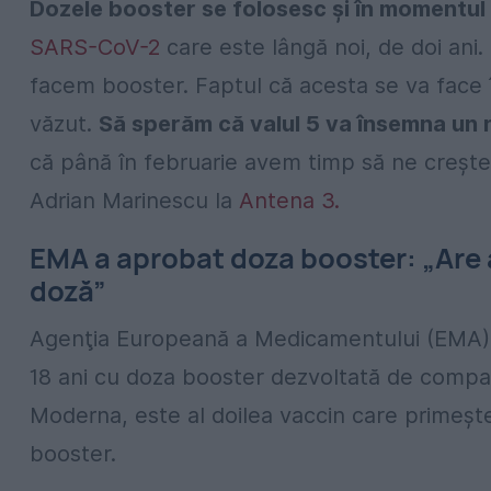
Dozele booster se folosesc şi în momentul 
SARS-CoV-2
care este lângă noi, de doi ani
facem booster. Faptul că acesta se va face 
văzut.
Să sperăm că valul 5 va însemna un n
că până în februarie avem timp să ne creștem
Adrian Marinescu la
Antena 3.
EMA a aprobat doza booster: „Are 
doză”
Agenţia Europeană a Medicamentului (EMA) 
18 ani cu doza booster dezvoltată de compan
Moderna, este al doilea vaccin care primeş
booster.