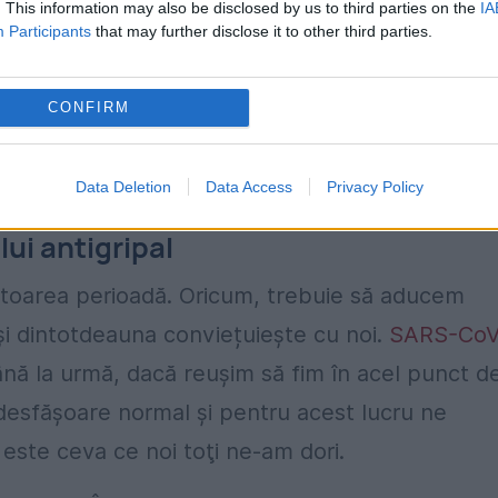
. This information may also be disclosed by us to third parties on the
IA
a, precum spitalizarea sau decesul”, se arată î
Participants
that may further disclose it to other third parties.
edical Institutul „Matei Balş”, a explicat în ce
CONFIRM
-19 ar putea deveni necesară în fiecare iarnă şi
Data Deletion
Data Access
Privacy Policy
ui antigripal
mătoarea perioadă. Oricum, trebuie să aducem
şi dintotdeauna conviețuiește cu noi.
SARS-CoV
nă la urmă, dacă reușim să fim în acel punct d
 desfășoare normal şi pentru acest lucru ne
 este ceva ce noi toţi ne-am dori.