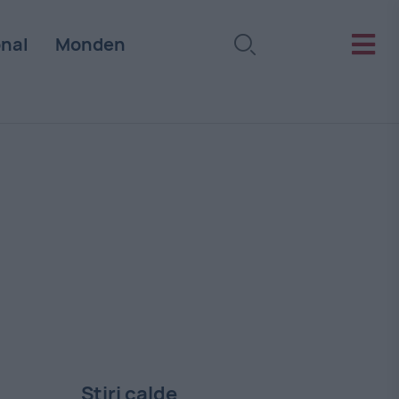
onal
Monden
Stiri calde