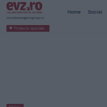
Știri
Home
Social
naționale
coordonare@evzgroup.ro
și
▼ Proiecte speciale
internaționale
|
România
-
Evenimentul
Zilei