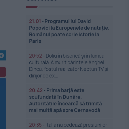
21:01
-
Programul lui David
Popovici la Europenele de natație.
Românul poate scrie istorie la
Paris
20:52
-
Doliu în biserică și în lumea
culturală. A murit părintele Anghel
Dincu, fostul realizator Neptun TV și
dirijor de ex...
20:42
-
Prima barjă este
scufundată în Dunăre.
Autoritățile încearcă să trimită
mai multă apă spre Cernavodă
20:35
-
Italia nu cedează presiunilor