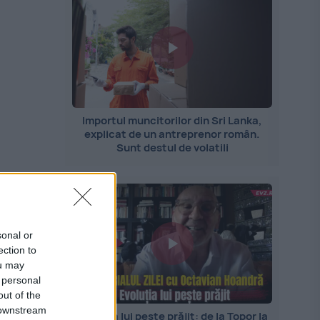
Importul muncitorilor din Sri Lanka,
explicat de un antreprenor român.
Sunt destul de volatili
e
să
sonal or
ection to
ou may
 personal
out of the
 downstream
Evoluția lui pește prăjit: de la Topor la