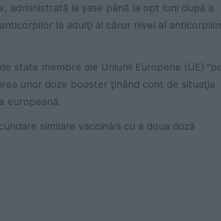
x, administrată la şase până la opt luni după a
ticorpilor la adulţi al căror nivel al anticorpilo
27 de state membre ale Uniunii Europene (UE) ”p
sirea unor doze booster ţinând cont de situaţia
ea europeană.
cundare similare vaccinării cu a doua doză