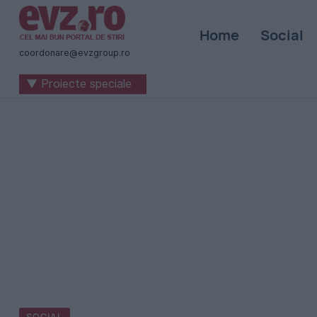
Știri
Home
Social
naționale
coordonare@evzgroup.ro
și
▼ Proiecte speciale
internaționale
|
România
-
Evenimentul
Zilei