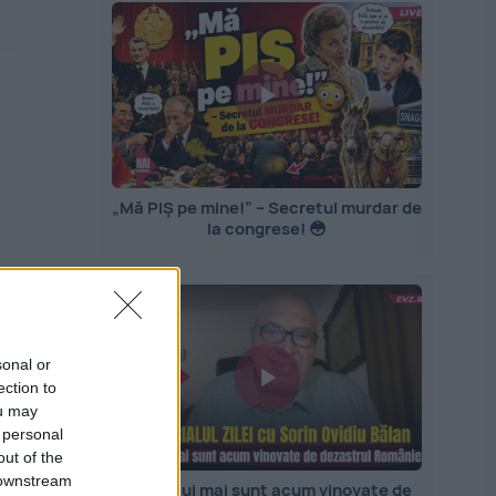
„Mă PIȘ pe mine!” – Secretul murdar de
la congrese! 😳
sonal or
ection to
ou may
 personal
out of the
 downstream
Ce statui mai sunt acum vinovate de