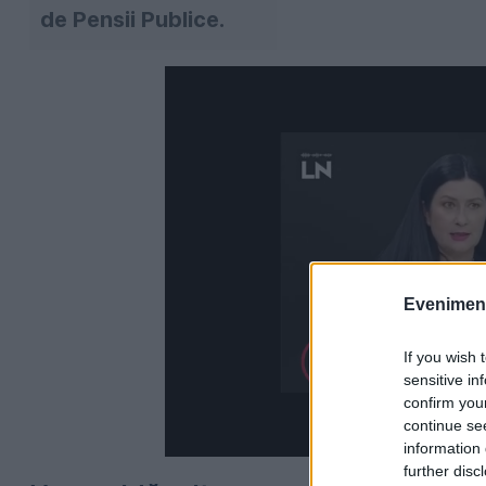
de Pensii Publice.
Evenimentu
If you wish 
sensitive in
confirm you
continue se
information 
further disc