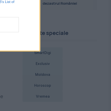
i
B’s List of
dezastrul României
Proiecte speciale
n
SmartDigi
Exclusiv
Moldova
Horoscop
de
Vremea