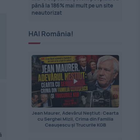
până la 186% mai mult pe un site
neautorizat
HAI România!
Jean Maurer, Adevărul Neștiut: Cearta
cu Serghei Mizil, Crima din Familia
Ceaușescu și Trucurile KGB
ă