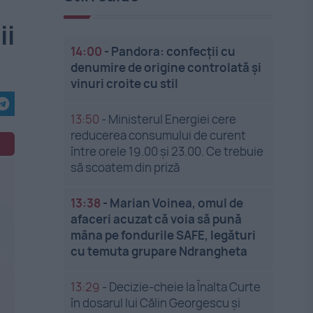
ii
14:00
-
Pandora: confecții cu
denumire de origine controlată și
vinuri croite cu stil
13:50
-
Ministerul Energiei cere
reducerea consumului de curent
între orele 19.00 și 23.00. Ce trebuie
să scoatem din priză
13:38
-
Marian Voinea, omul de
afaceri acuzat că voia să pună
mâna pe fondurile SAFE, legături
cu temuta grupare Ndrangheta
13:29
-
Decizie-cheie la Înalta Curte
în dosarul lui Călin Georgescu și