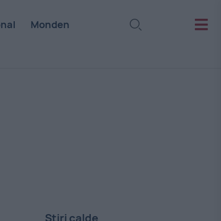
onal
Monden
Stiri calde