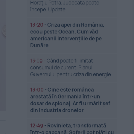
Horațiu Potra. Judecata poate
începe. Update
13:20
-
Criza apei din România,
ecou peste Ocean. Cum văd
americanii intervențiile de pe
Dunăre
13:09
-
Când poate fi limitat
consumul de curent. Planul
Guvernului pentru criza din energie.
13:00
-
Cine este românca
arestată în Germania într-un
dosar de spionaj. Ar fi urmărit șef
din industria dronelor
12:49
-
Rovinieta, transformată
într-o capcană. Șoferii pot plăti cu